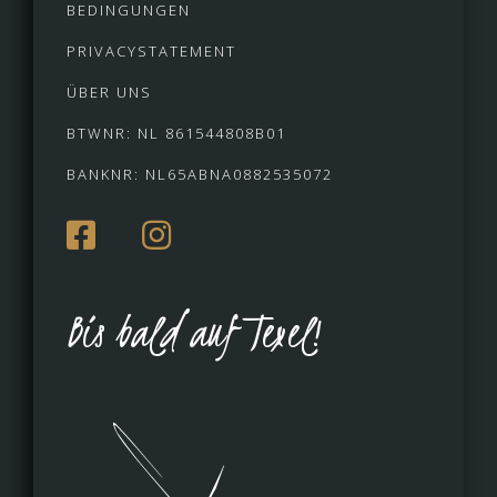
BEDINGUNGEN
PRIVACYSTATEMENT
ÜBER UNS
BTWNR: NL 861544808B01
BANKNR: NL65ABNA0882535072
Bis bald auf Texel!