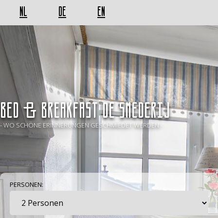
NL
DE
EN
BED & BREAKFAST De Smederij
- WO SCHÖNE ERINNERUNGEN GESCHMIEDET WERDEN -
PERSONEN: