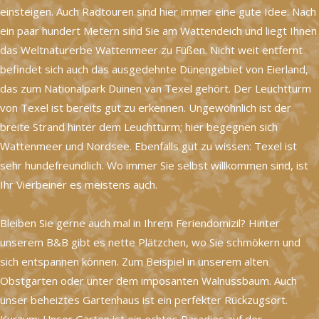
einsteigen. Auch Radtouren sind hier immer eine gute Idee. Nach
ein paar hundert Metern sind Sie am Wattendeich und liegt Ihnen
das Weltnaturerbe Wattenmeer zu Füßen. Nicht weit entfernt
befindet sich auch das ausgedehnte Dünengebiet von Eierland,
das zum Nationalpark Duinen van Texel gehört. Der Leuchtturm
von Texel ist bereits gut zu erkennen. Ungewöhnlich ist der
breite Strand hinter dem Leuchtturm; hier begegnen sich
Wattenmeer und Nordsee. Ebenfalls gut zu wissen: Texel ist
sehr hundefreundlich. Wo immer Sie selbst willkommen sind, ist
Ihr Vierbeiner es meistens auch.
Bleiben Sie gerne auch mal in Ihrem Feriendomizil? Hinter
unserem B&B gibt es nette Plätzchen, wo Sie schmökern und
sich entspannen können. Zum Beispiel in unserem alten
Obstgarten oder unter dem imposanten Walnussbaum. Auch
unser beheiztes Gartenhaus ist ein perfekter Rückzugsort.
Kurzum: Unser Garten ist ein echtes Paradies auf der