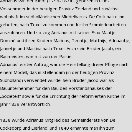
Adrianus van der Kloot (1798–1874), geboren in Oud-
Vossenmeer in der heutigen Provinz Zeeland und zunächst
wohnhaft im südholländischen Middelharnis. De Cock hatte ihn
gebeten, nach Texel zu kommen und für ihn Schmiedearbeiten
auszuführen. Und so zog Adrianus mit seiner Frau Maatje
Dominé und ihren Kindern Marinus, Teuntje, Matthijs, Adriaantje,
Jannetje und Martina nach Texel. Auch sein Bruder Jacob, ein
Baumeister, war mit von der Partie.
Adrianus` erster Auftrag war die Herstellung dreier Pflüge nach
einem Modell, das in Stellendam (in der heutigen Provinz
Südholland) verwendet wurde. Sein Bruder Jacob war als
Bauunternehmer für den Bau des Vorstandshauses der
„Sociëteit“ sowie für die Errichtung der reformierten Kirche im
Jahr 1839 verantwortlich.
1838 wurde Adrianus Mitglied des Gemeinderats von De
Cocksdorp und Eierland, und 1840 ernannte man ihn zum