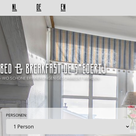
NL
DE
EN
BED & BREAKFAST De Smederij
- WO SCHÖNE ERINNERUNGEN GESCHMIEDET WERDEN -
PERSONEN: