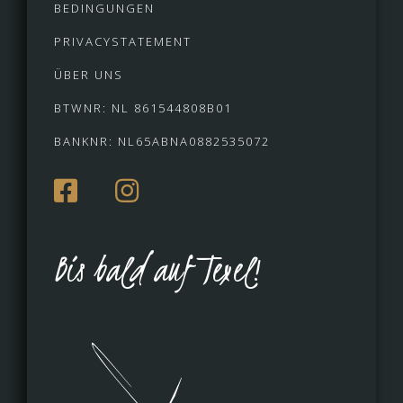
BEDINGUNGEN
PRIVACYSTATEMENT
ÜBER UNS
BTWNR: NL 861544808B01
BANKNR: NL65ABNA0882535072
Bis bald auf Texel!