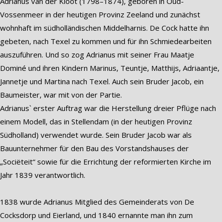
Adrianus van der Kloot (1798–1874), geboren in Oud-
Vossenmeer in der heutigen Provinz Zeeland und zunächst
wohnhaft im südholländischen Middelharnis. De Cock hatte ihn
gebeten, nach Texel zu kommen und für ihn Schmiedearbeiten
auszuführen. Und so zog Adrianus mit seiner Frau Maatje
Dominé und ihren Kindern Marinus, Teuntje, Matthijs, Adriaantje,
Jannetje und Martina nach Texel. Auch sein Bruder Jacob, ein
Baumeister, war mit von der Partie.
Adrianus` erster Auftrag war die Herstellung dreier Pflüge nach
einem Modell, das in Stellendam (in der heutigen Provinz
Südholland) verwendet wurde. Sein Bruder Jacob war als
Bauunternehmer für den Bau des Vorstandshauses der
„Sociëteit“ sowie für die Errichtung der reformierten Kirche im
Jahr 1839 verantwortlich.
1838 wurde Adrianus Mitglied des Gemeinderats von De
Cocksdorp und Eierland, und 1840 ernannte man ihn zum