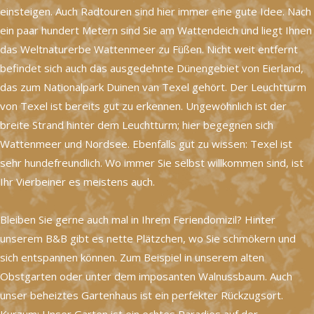
einsteigen. Auch Radtouren sind hier immer eine gute Idee. Nach
ein paar hundert Metern sind Sie am Wattendeich und liegt Ihnen
das Weltnaturerbe Wattenmeer zu Füßen. Nicht weit entfernt
befindet sich auch das ausgedehnte Dünengebiet von Eierland,
das zum Nationalpark Duinen van Texel gehört. Der Leuchtturm
von Texel ist bereits gut zu erkennen. Ungewöhnlich ist der
breite Strand hinter dem Leuchtturm; hier begegnen sich
Wattenmeer und Nordsee. Ebenfalls gut zu wissen: Texel ist
sehr hundefreundlich. Wo immer Sie selbst willkommen sind, ist
Ihr Vierbeiner es meistens auch.
Bleiben Sie gerne auch mal in Ihrem Feriendomizil? Hinter
unserem B&B gibt es nette Plätzchen, wo Sie schmökern und
sich entspannen können. Zum Beispiel in unserem alten
Obstgarten oder unter dem imposanten Walnussbaum. Auch
unser beheiztes Gartenhaus ist ein perfekter Rückzugsort.
Kurzum: Unser Garten ist ein echtes Paradies auf der