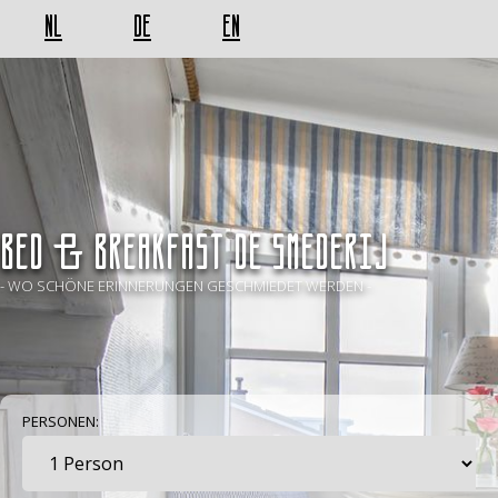
NL
DE
EN
BED & BREAKFAST De Smederij
- WO SCHÖNE ERINNERUNGEN GESCHMIEDET WERDEN -
PERSONEN: