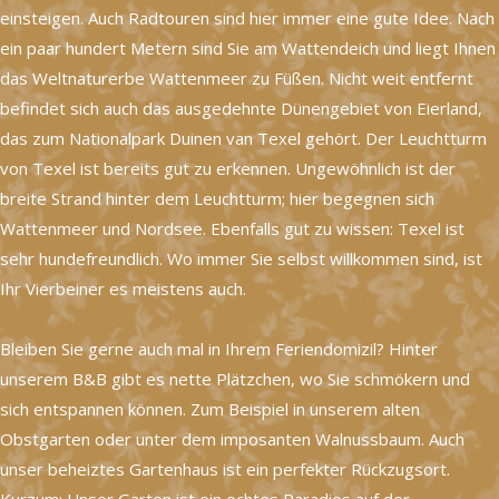
einsteigen. Auch Radtouren sind hier immer eine gute Idee. Nach
ein paar hundert Metern sind Sie am Wattendeich und liegt Ihnen
das Weltnaturerbe Wattenmeer zu Füßen. Nicht weit entfernt
befindet sich auch das ausgedehnte Dünengebiet von Eierland,
das zum Nationalpark Duinen van Texel gehört. Der Leuchtturm
von Texel ist bereits gut zu erkennen. Ungewöhnlich ist der
breite Strand hinter dem Leuchtturm; hier begegnen sich
Wattenmeer und Nordsee. Ebenfalls gut zu wissen: Texel ist
sehr hundefreundlich. Wo immer Sie selbst willkommen sind, ist
Ihr Vierbeiner es meistens auch.
Bleiben Sie gerne auch mal in Ihrem Feriendomizil? Hinter
unserem B&B gibt es nette Plätzchen, wo Sie schmökern und
sich entspannen können. Zum Beispiel in unserem alten
Obstgarten oder unter dem imposanten Walnussbaum. Auch
unser beheiztes Gartenhaus ist ein perfekter Rückzugsort.
Kurzum: Unser Garten ist ein echtes Paradies auf der