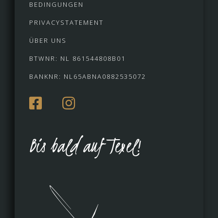
BEDINGUNGEN
PRIVACYSTATEMENT
ÜBER UNS
BTWNR: NL 861544808B01
BANKNR: NL65ABNA0882535072
Bis bald auf Texel!