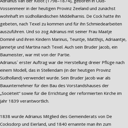
Adrianus van der Kloot (1798–1874), geboren in Oud-
Vossenmeer in der heutigen Provinz Zeeland und zunächst
wohnhaft im südholländischen Middelharnis. De Cock hatte ihn
gebeten, nach Texel zu kommen und für ihn Schmiedearbeiten
auszuführen. Und so zog Adrianus mit seiner Frau Maatje
Dominé und ihren Kindern Marinus, Teuntje, Matthijs, Adriaantje,
Jannetje und Martina nach Texel. Auch sein Bruder Jacob, ein
Baumeister, war mit von der Partie.
Adrianus` erster Auftrag war die Herstellung dreier Pflüge nach
einem Modell, das in Stellendam (in der heutigen Provinz
Südholland) verwendet wurde. Sein Bruder Jacob war als
Bauunternehmer für den Bau des Vorstandshauses der
„Sociëteit“ sowie für die Errichtung der reformierten Kirche im
Jahr 1839 verantwortlich.
1838 wurde Adrianus Mitglied des Gemeinderats von De
Cocksdorp und Eierland, und 1840 ernannte man ihn zum