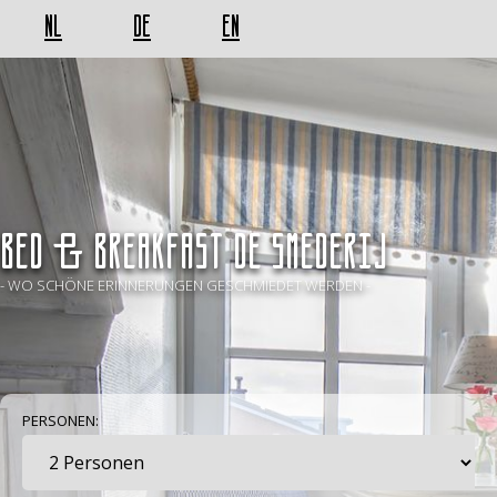
NL
DE
EN
BED & BREAKFAST De Smederij
- WO SCHÖNE ERINNERUNGEN GESCHMIEDET WERDEN -
PERSONEN: