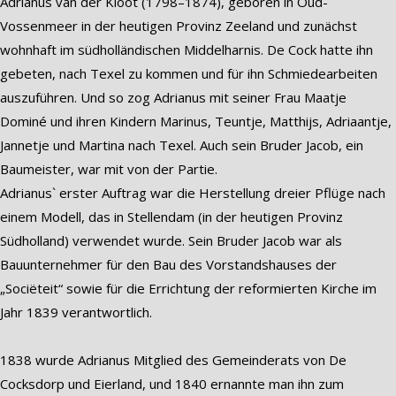
Adrianus van der Kloot (1798–1874), geboren in Oud-
Vossenmeer in der heutigen Provinz Zeeland und zunächst
wohnhaft im südholländischen Middelharnis. De Cock hatte ihn
gebeten, nach Texel zu kommen und für ihn Schmiedearbeiten
auszuführen. Und so zog Adrianus mit seiner Frau Maatje
Dominé und ihren Kindern Marinus, Teuntje, Matthijs, Adriaantje,
Jannetje und Martina nach Texel. Auch sein Bruder Jacob, ein
Baumeister, war mit von der Partie.
Adrianus` erster Auftrag war die Herstellung dreier Pflüge nach
einem Modell, das in Stellendam (in der heutigen Provinz
Südholland) verwendet wurde. Sein Bruder Jacob war als
Bauunternehmer für den Bau des Vorstandshauses der
„Sociëteit“ sowie für die Errichtung der reformierten Kirche im
Jahr 1839 verantwortlich.
1838 wurde Adrianus Mitglied des Gemeinderats von De
Cocksdorp und Eierland, und 1840 ernannte man ihn zum