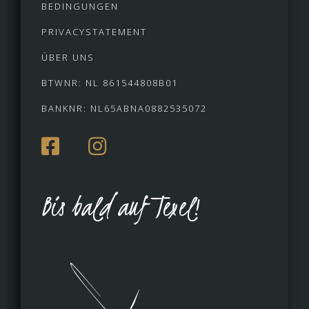
BEDINGUNGEN
PRIVACYSTATEMENT
ÜBER UNS
BTWNR: NL 861544808B01
BANKNR: NL65ABNA0882535072
Bis bald auf Texel!