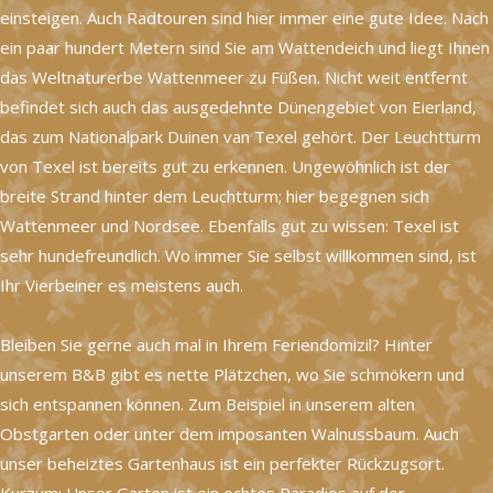
einsteigen. Auch Radtouren sind hier immer eine gute Idee. Nach
ein paar hundert Metern sind Sie am Wattendeich und liegt Ihnen
das Weltnaturerbe Wattenmeer zu Füßen. Nicht weit entfernt
befindet sich auch das ausgedehnte Dünengebiet von Eierland,
das zum Nationalpark Duinen van Texel gehört. Der Leuchtturm
von Texel ist bereits gut zu erkennen. Ungewöhnlich ist der
breite Strand hinter dem Leuchtturm; hier begegnen sich
Wattenmeer und Nordsee. Ebenfalls gut zu wissen: Texel ist
sehr hundefreundlich. Wo immer Sie selbst willkommen sind, ist
Ihr Vierbeiner es meistens auch.
Bleiben Sie gerne auch mal in Ihrem Feriendomizil? Hinter
unserem B&B gibt es nette Plätzchen, wo Sie schmökern und
sich entspannen können. Zum Beispiel in unserem alten
Obstgarten oder unter dem imposanten Walnussbaum. Auch
unser beheiztes Gartenhaus ist ein perfekter Rückzugsort.
Kurzum: Unser Garten ist ein echtes Paradies auf der