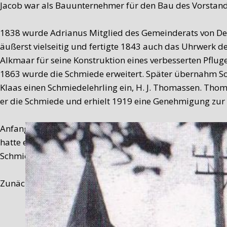
Jacob war als Bauunternehmer für den Bau des Vorstandsh
1838 wurde Adrianus Mitglied des Gemeinderats von De 
äußerst vielseitig und fertigte 1843 auch das Uhrwerk d
Alkmaar für seine Konstruktion eines verbesserten Pfluge
1863 wurde die Schmiede erweitert. Später übernahm Soh
Klaas einen Schmiedelehrling ein, H. J. Thomassen. Tho
er die Schmiede und erhielt 1919 eine Genehmigung zur 
Anfang der Sechzigerjahre (1959–1965) wurden allerding
hatte ein Lohnunternehmen. Damals war eine Schmiede m
Schmiede von De Cocksdorp endgültig das Aus.
Zunächst wurde das Gebäude als Wohnhaus genutzt. 200