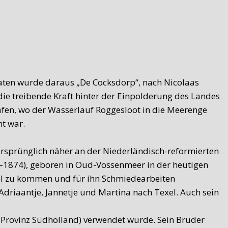
aten wurde daraus „De Cocksdorp“, nach Nicolaas
die treibende Kraft hinter der Einpolderung des Landes
Hafen, wo der Wasserlauf Roggesloot in die Meerenge
t war.
ursprünglich näher an der Niederländisch-reformierten
8–1874), geboren in Oud-Vossenmeer in der heutigen
xel zu kommen und für ihn Schmiedearbeiten
driaantje, Jannetje und Martina nach Texel. Auch sein
n Provinz Südholland) verwendet wurde. Sein Bruder