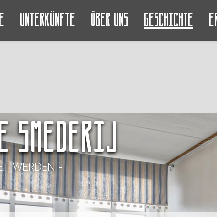
e
Unterkünfte
Über uns
Geschichte
E
e Smederij
T WERDEN -