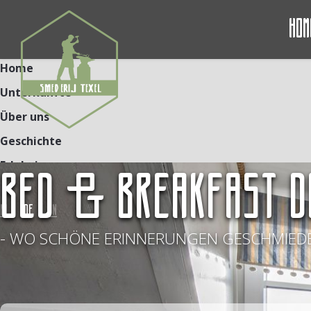
Hom
Home
Unterkünfte
Über uns
Geschichte
Erlebnisse
BED & BREAKFAST D
Kontakt
NL
DE
EN
- WO SCHÖNE ERINNERUNGEN GESCHMIEDE