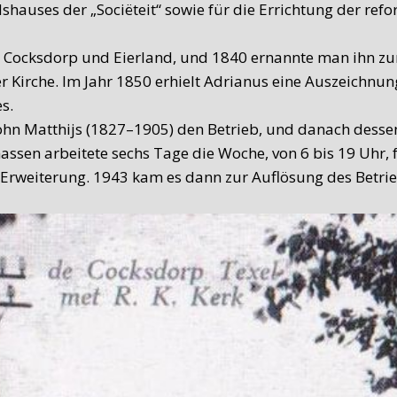
auses der „Sociëteit“ sowie für die Errichtung der refor
Cocksdorp und Eierland, und 1840 ernannte man ihn zum 
er Kirche. Im Jahr 1850 erhielt Adrianus eine Auszeichn
s.
n Matthijs (1827–1905) den Betrieb, und danach dessen 
massen arbeitete sechs Tage die Woche, von 6 bis 19 Uhr
Erweiterung. 1943 kam es dann zur Auflösung des Betrie
s unter der Leitung von C. de Waard noch Schmiedearbei
itsamt Landmaschinenbetrieb ein nützliches Nebengewer
8 entstand daraus ein Bed & Breakfast.