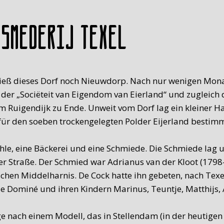
 Smederij Texel
hieß dieses Dorf noch Nieuwdorp. Nach nur wenigen Mon
der „Sociëteit van Eigendom van Eierland“ und zugleich 
am Ruigendijk zu Ende. Unweit vom Dorf lag ein kleiner 
für den soeben trockengelegten Polder Eijerland bestimm
hle, eine Bäckerei und eine Schmiede. Die Schmiede lag 
der Straße. Der Schmied war Adrianus van der Kloot (179
chen Middelharnis. De Cock hatte ihn gebeten, nach Te
 Dominé und ihren Kindern Marinus, Teuntje, Matthijs, A
üge nach einem Modell, das in Stellendam (in der heutige