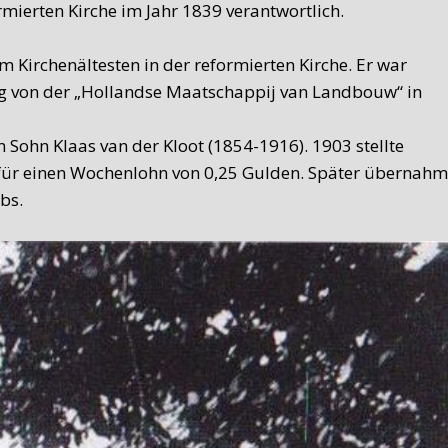
mierten Kirche im Jahr 1839 verantwortlich.
Kirchenältesten in der reformierten Kirche. Er war
ung von der „Hollandse Maatschappij van Landbouw“ in
Sohn Klaas van der Kloot (1854-1916). 1903 stellte
, für einen Wochenlohn von 0,25 Gulden. Später übernahm
bs.
ten verrichtet. De Waard war kein Schmied, sondern
be. Als De Waard 1965 Texel verlies, kam für die