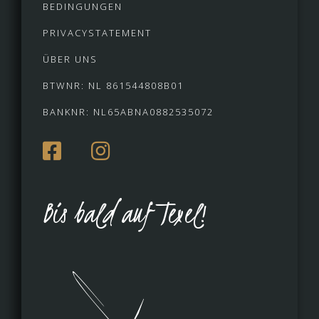
BEDINGUNGEN
PRIVACYSTATEMENT
ÜBER UNS
BTWNR: NL 861544808B01
BANKNR: NL65ABNA0882535072
Bis bald auf Texel!