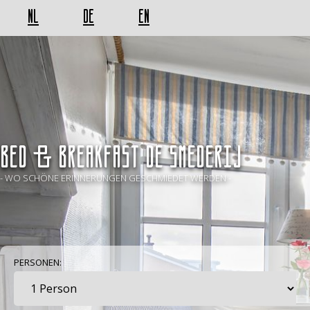
NL
DE
EN
BED & BREAKFAST De Smederij
- WO SCHÖNE ERINNERUNGEN GESCHMIEDET WERDEN -
PERSONEN: