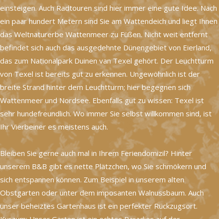
einsteigen. Auch Radtouren sind hier immer eine gute Idee. Nach
ein paar hundert Metern sind Sie am Wattendeich und liegt Ihnen
das Weltnaturerbe Wattenmeer zu Füßen. Nicht weit entfernt
befindet sich auch das ausgedehnte Dünengebiet von Eierland,
das zum Nationalpark Duinen van Texel gehört. Der Leuchtturm
von Texel ist bereits gut zu erkennen. Ungewöhnlich ist der
breite Strand hinter dem Leuchtturm; hier begegnen sich
Wattenmeer und Nordsee. Ebenfalls gut zu wissen: Texel ist
sehr hundefreundlich. Wo immer Sie selbst willkommen sind, ist
Ihr Vierbeiner es meistens auch.
Bleiben Sie gerne auch mal in Ihrem Feriendomizil? Hinter
unserem B&B gibt es nette Plätzchen, wo Sie schmökern und
sich entspannen können. Zum Beispiel in unserem alten
Obstgarten oder unter dem imposanten Walnussbaum. Auch
unser beheiztes Gartenhaus ist ein perfekter Rückzugsort.
Kurzum: Unser Garten ist ein echtes Paradies auf der