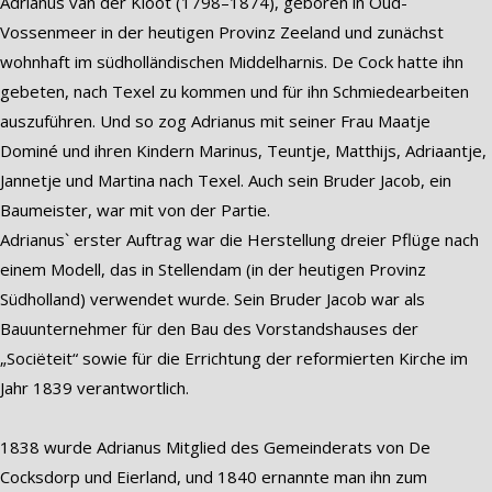
Adrianus van der Kloot (1798–1874), geboren in Oud-
Vossenmeer in der heutigen Provinz Zeeland und zunächst
wohnhaft im südholländischen Middelharnis. De Cock hatte ihn
gebeten, nach Texel zu kommen und für ihn Schmiedearbeiten
auszuführen. Und so zog Adrianus mit seiner Frau Maatje
Dominé und ihren Kindern Marinus, Teuntje, Matthijs, Adriaantje,
Jannetje und Martina nach Texel. Auch sein Bruder Jacob, ein
Baumeister, war mit von der Partie.
Adrianus` erster Auftrag war die Herstellung dreier Pflüge nach
einem Modell, das in Stellendam (in der heutigen Provinz
Südholland) verwendet wurde. Sein Bruder Jacob war als
Bauunternehmer für den Bau des Vorstandshauses der
„Sociëteit“ sowie für die Errichtung der reformierten Kirche im
Jahr 1839 verantwortlich.
1838 wurde Adrianus Mitglied des Gemeinderats von De
Cocksdorp und Eierland, und 1840 ernannte man ihn zum