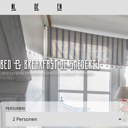
NL
DE
EN
BED & BREAKFAST De Smederij
- WO SCHÖNE ERINNERUNGEN GESCHMIEDET WERDEN -
PERSONEN: