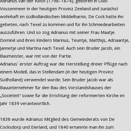
Adrianus van der Kloot (1798–1874), geboren in Oud-
Vossenmeer in der heutigen Provinz Zeeland und zunächst
wohnhaft im südholländischen Middelharnis. De Cock hatte ihn
gebeten, nach Texel zu kommen und für ihn Schmiedearbeiten
auszuführen. Und so zog Adrianus mit seiner Frau Maatje
Dominé und ihren Kindern Marinus, Teuntje, Matthijs, Adriaantje,
Jannetje und Martina nach Texel. Auch sein Bruder Jacob, ein
Baumeister, war mit von der Partie.
Adrianus` erster Auftrag war die Herstellung dreier Pflüge nach
einem Modell, das in Stellendam (in der heutigen Provinz
Südholland) verwendet wurde. Sein Bruder Jacob war als
Bauunternehmer für den Bau des Vorstandshauses der
„Sociëteit“ sowie für die Errichtung der reformierten Kirche im
Jahr 1839 verantwortlich.
1838 wurde Adrianus Mitglied des Gemeinderats von De
Cocksdorp und Eierland, und 1840 ernannte man ihn zum