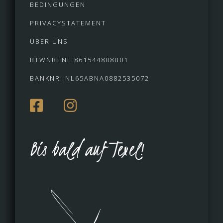
BEDINGUNGEN
PRIVACYSTATEMENT
ÜBER UNS
BTWNR: NL 861544808B01
BANKNR: NL65ABNA0882535072
Bis bald auf Texel!