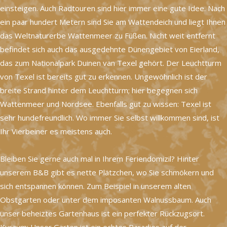
einsteigen. Auch Radtouren sind hier immer eine gute Idee. Nach
ein paar hundert Metern sind Sie am Wattendeich und liegt Ihnen
das Weltnaturerbe Wattenmeer zu Füßen. Nicht weit entfernt
befindet sich auch das ausgedehnte Dünengebiet von Eierland,
das zum Nationalpark Duinen van Texel gehört. Der Leuchtturm
von Texel ist bereits gut zu erkennen. Ungewöhnlich ist der
breite Strand hinter dem Leuchtturm; hier begegnen sich
Wattenmeer und Nordsee. Ebenfalls gut zu wissen: Texel ist
sehr hundefreundlich. Wo immer Sie selbst willkommen sind, ist
Ihr Vierbeiner es meistens auch.
Bleiben Sie gerne auch mal in Ihrem Feriendomizil? Hinter
unserem B&B gibt es nette Plätzchen, wo Sie schmökern und
sich entspannen können. Zum Beispiel in unserem alten
Obstgarten oder unter dem imposanten Walnussbaum. Auch
unser beheiztes Gartenhaus ist ein perfekter Rückzugsort.
Kurzum: Unser Garten ist ein echtes Paradies auf der