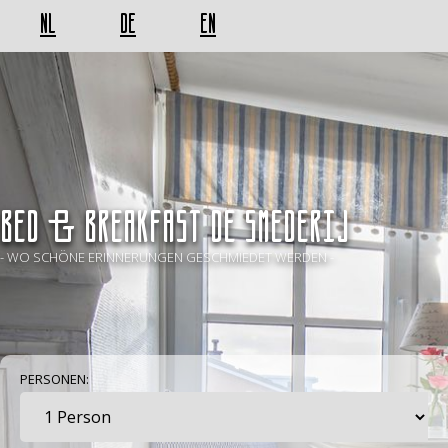
NL
DE
EN
BED & BREAKFAST De Smederij
- WO SCHÖNE ERINNERUNGEN GESCHMIEDET WERDEN -
PERSONEN: