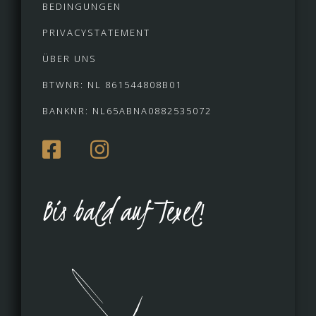
BEDINGUNGEN
PRIVACYSTATEMENT
ÜBER UNS
BTWNR: NL 861544808B01
BANKNR: NL65ABNA0882535072
Bis bald auf Texel!