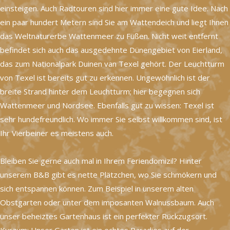
einsteigen. Auch Radtouren sind hier immer eine gute Idee. Nach
ein paar hundert Metern sind Sie am Wattendeich und liegt Ihnen
das Weltnaturerbe Wattenmeer zu Füßen. Nicht weit entfernt
befindet sich auch das ausgedehnte Dünengebiet von Eierland,
das zum Nationalpark Duinen van Texel gehört. Der Leuchtturm
von Texel ist bereits gut zu erkennen. Ungewöhnlich ist der
breite Strand hinter dem Leuchtturm; hier begegnen sich
Wattenmeer und Nordsee. Ebenfalls gut zu wissen: Texel ist
sehr hundefreundlich. Wo immer Sie selbst willkommen sind, ist
Ihr Vierbeiner es meistens auch.
Bleiben Sie gerne auch mal in Ihrem Feriendomizil? Hinter
unserem B&B gibt es nette Plätzchen, wo Sie schmökern und
sich entspannen können. Zum Beispiel in unserem alten
Obstgarten oder unter dem imposanten Walnussbaum. Auch
unser beheiztes Gartenhaus ist ein perfekter Rückzugsort.
Kurzum: Unser Garten ist ein echtes Paradies auf der