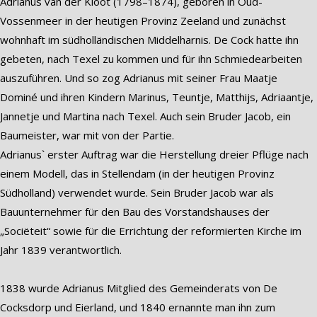
Adrianus van der Kloot (1798–1874), geboren in Oud-
Vossenmeer in der heutigen Provinz Zeeland und zunächst
wohnhaft im südholländischen Middelharnis. De Cock hatte ihn
gebeten, nach Texel zu kommen und für ihn Schmiedearbeiten
auszuführen. Und so zog Adrianus mit seiner Frau Maatje
Dominé und ihren Kindern Marinus, Teuntje, Matthijs, Adriaantje,
Jannetje und Martina nach Texel. Auch sein Bruder Jacob, ein
Baumeister, war mit von der Partie.
Adrianus` erster Auftrag war die Herstellung dreier Pflüge nach
einem Modell, das in Stellendam (in der heutigen Provinz
Südholland) verwendet wurde. Sein Bruder Jacob war als
Bauunternehmer für den Bau des Vorstandshauses der
„Sociëteit“ sowie für die Errichtung der reformierten Kirche im
Jahr 1839 verantwortlich.
1838 wurde Adrianus Mitglied des Gemeinderats von De
Cocksdorp und Eierland, und 1840 ernannte man ihn zum