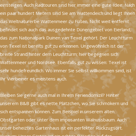
einsteigen. Auch Radtouren sind hier immer eine gute Idee. Nach
ein paar hundert Metern sind Sie am Wattendeich und liegt Ihnen
das Weltnaturerbe Wattenmeer zu Füßen. Nicht weit entfernt
befindet sich auch das ausgedehnte Dünengebiet von Eierland,
das zum Nationalpark Duinen van Texel gehört. Der Leuchtturm
von Texel ist bereits gut zu erkennen. Ungewöhnlich ist der
breite Strand hinter dem Leuchtturm; hier begegnen sich
Wattenmeer und Nordsee. Ebenfalls gut zu wissen: Texel ist
sehr hundefreundlich. Wo immer Sie selbst willkommen sind, ist
Ihr Vierbeiner es meistens auch.
Bleiben Sie gerne auch mal in Ihrem Feriendomizil? Hinter
unserem B&B gibt es nette Plätzchen, wo Sie schmökern und
sich entspannen können. Zum Beispiel in unserem alten
Obstgarten oder unter dem imposanten Walnussbaum. Auch
unser beheiztes Gartenhaus ist ein perfekter Rückzugsort.
Kurzum: Unser Garten ist ein echtes Paradies auf der