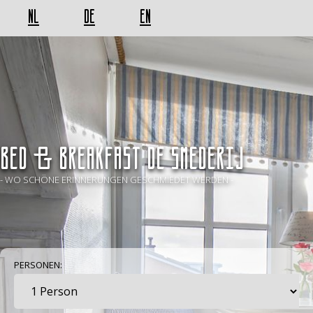
NL
DE
EN
BED & BREAKFAST De Smederij
- WO SCHÖNE ERINNERUNGEN GESCHMIEDET WERDEN -
PERSONEN: