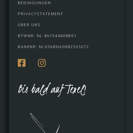
BEDINGUNGEN
PRIVACYSTATEMENT
ÜBER UNS
BTWNR: NL 861544808B01
BANKNR: NL65ABNA0882535072
Bis bald auf Texel!