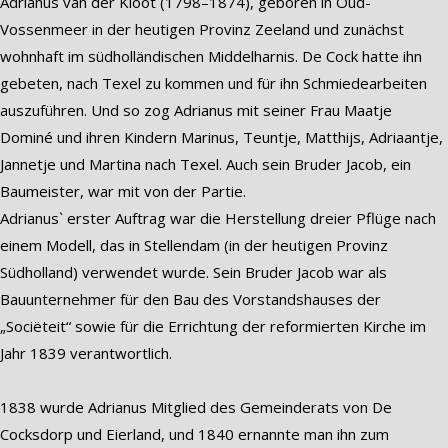
Adrianus van der Kloot (1798–1874), geboren in Oud-
Vossenmeer in der heutigen Provinz Zeeland und zunächst
wohnhaft im südholländischen Middelharnis. De Cock hatte ihn
gebeten, nach Texel zu kommen und für ihn Schmiedearbeiten
auszuführen. Und so zog Adrianus mit seiner Frau Maatje
Dominé und ihren Kindern Marinus, Teuntje, Matthijs, Adriaantje,
Jannetje und Martina nach Texel. Auch sein Bruder Jacob, ein
Baumeister, war mit von der Partie.
Adrianus` erster Auftrag war die Herstellung dreier Pflüge nach
einem Modell, das in Stellendam (in der heutigen Provinz
Südholland) verwendet wurde. Sein Bruder Jacob war als
Bauunternehmer für den Bau des Vorstandshauses der
„Sociëteit“ sowie für die Errichtung der reformierten Kirche im
Jahr 1839 verantwortlich.
1838 wurde Adrianus Mitglied des Gemeinderats von De
Cocksdorp und Eierland, und 1840 ernannte man ihn zum