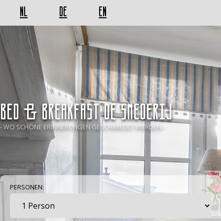
NL
DE
EN
BED & BREAKFAST De Smederij
- WO SCHÖNE ERINNERUNGEN GESCHMIEDET WERDEN -
PERSONEN: