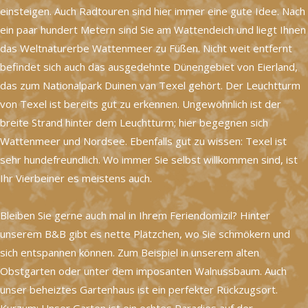
einsteigen. Auch Radtouren sind hier immer eine gute Idee. Nach
ein paar hundert Metern sind Sie am Wattendeich und liegt Ihnen
das Weltnaturerbe Wattenmeer zu Füßen. Nicht weit entfernt
befindet sich auch das ausgedehnte Dünengebiet von Eierland,
das zum Nationalpark Duinen van Texel gehört. Der Leuchtturm
von Texel ist bereits gut zu erkennen. Ungewöhnlich ist der
breite Strand hinter dem Leuchtturm; hier begegnen sich
Wattenmeer und Nordsee. Ebenfalls gut zu wissen: Texel ist
sehr hundefreundlich. Wo immer Sie selbst willkommen sind, ist
Ihr Vierbeiner es meistens auch.
Bleiben Sie gerne auch mal in Ihrem Feriendomizil? Hinter
unserem B&B gibt es nette Plätzchen, wo Sie schmökern und
sich entspannen können. Zum Beispiel in unserem alten
Obstgarten oder unter dem imposanten Walnussbaum. Auch
unser beheiztes Gartenhaus ist ein perfekter Rückzugsort.
Kurzum: Unser Garten ist ein echtes Paradies auf der