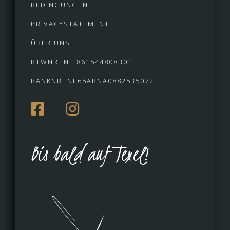
BEDINGUNGEN
PRIVACYSTATEMENT
ÜBER UNS
BTWNR: NL 861544808B01
BANKNR: NL65ABNA0882535072
Bis bald auf Texel!