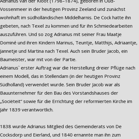
Adrianus van der Kloot (1798–1874), geboren in Oud-
Vossenmeer in der heutigen Provinz Zeeland und zunächst
wohnhaft im südholländischen Middelharnis. De Cock hatte ihn
gebeten, nach Texel zu kommen und für ihn Schmiedearbeiten
auszuführen. Und so zog Adrianus mit seiner Frau Maatje
Dominé und ihren Kindern Marinus, Teuntje, Matthijs, Adriaantje,
Jannetje und Martina nach Texel. Auch sein Bruder Jacob, ein
Baumeister, war mit von der Partie.
Adrianus` erster Auftrag war die Herstellung dreier Pflüge nach
einem Modell, das in Stellendam (in der heutigen Provinz
Südholland) verwendet wurde. Sein Bruder Jacob war als
Bauunternehmer für den Bau des Vorstandshauses der
„Sociëteit“ sowie für die Errichtung der reformierten Kirche im
Jahr 1839 verantwortlich.
1838 wurde Adrianus Mitglied des Gemeinderats von De
Cocksdorp und Eierland, und 1840 ernannte man ihn zum