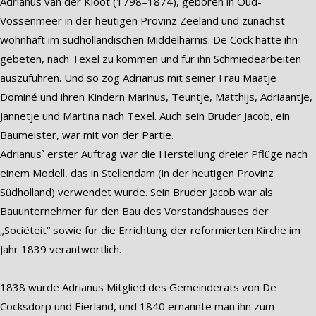
Adrianus van der Kloot (1798–1874), geboren in Oud-
Vossenmeer in der heutigen Provinz Zeeland und zunächst
wohnhaft im südholländischen Middelharnis. De Cock hatte ihn
gebeten, nach Texel zu kommen und für ihn Schmiedearbeiten
auszuführen. Und so zog Adrianus mit seiner Frau Maatje
Dominé und ihren Kindern Marinus, Teuntje, Matthijs, Adriaantje,
Jannetje und Martina nach Texel. Auch sein Bruder Jacob, ein
Baumeister, war mit von der Partie.
Adrianus` erster Auftrag war die Herstellung dreier Pflüge nach
einem Modell, das in Stellendam (in der heutigen Provinz
Südholland) verwendet wurde. Sein Bruder Jacob war als
Bauunternehmer für den Bau des Vorstandshauses der
„Sociëteit“ sowie für die Errichtung der reformierten Kirche im
Jahr 1839 verantwortlich.
1838 wurde Adrianus Mitglied des Gemeinderats von De
Cocksdorp und Eierland, und 1840 ernannte man ihn zum