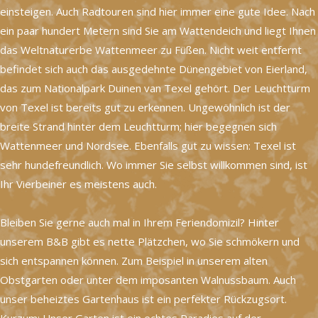
einsteigen. Auch Radtouren sind hier immer eine gute Idee. Nach
ein paar hundert Metern sind Sie am Wattendeich und liegt Ihnen
das Weltnaturerbe Wattenmeer zu Füßen. Nicht weit entfernt
befindet sich auch das ausgedehnte Dünengebiet von Eierland,
das zum Nationalpark Duinen van Texel gehört. Der Leuchtturm
von Texel ist bereits gut zu erkennen. Ungewöhnlich ist der
breite Strand hinter dem Leuchtturm; hier begegnen sich
Wattenmeer und Nordsee. Ebenfalls gut zu wissen: Texel ist
sehr hundefreundlich. Wo immer Sie selbst willkommen sind, ist
Ihr Vierbeiner es meistens auch.
Bleiben Sie gerne auch mal in Ihrem Feriendomizil? Hinter
unserem B&B gibt es nette Plätzchen, wo Sie schmökern und
sich entspannen können. Zum Beispiel in unserem alten
Obstgarten oder unter dem imposanten Walnussbaum. Auch
unser beheiztes Gartenhaus ist ein perfekter Rückzugsort.
Kurzum: Unser Garten ist ein echtes Paradies auf der