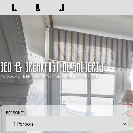
NL
DE
EN
BED & BREAKFAST De Smederij
- WO SCHÖNE ERINNERUNGEN GESCHMIEDET WERDEN -
PERSONEN: