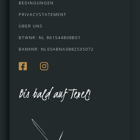
BEDINGUNGEN
PRIVACYSTATEMENT
ÜBER UNS
BTWNR: NL 861544808B01
BANKNR: NL65ABNA0882535072
Bis bald auf Texel!