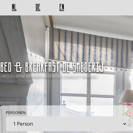
NL
DE
EN
BED & BREAKFAST De Smederij
- WO SCHÖNE ERINNERUNGEN GESCHMIEDET WERDEN -
PERSONEN: