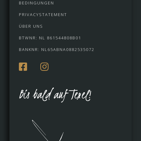
BEDINGUNGEN
PRIVACYSTATEMENT
ÜBER UNS
BTWNR: NL 861544808B01
BANKNR: NL65ABNA0882535072
Bis bald auf Texel!