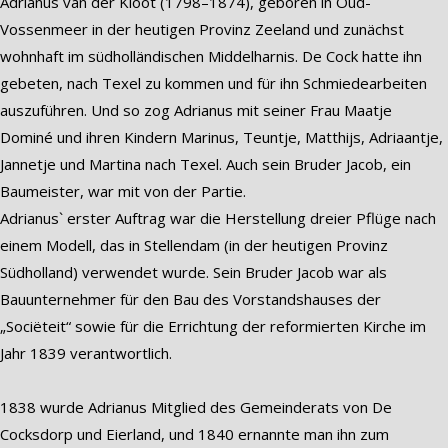
Adrianus van der Kloot (1798–1874), geboren in Oud-
Vossenmeer in der heutigen Provinz Zeeland und zunächst
wohnhaft im südholländischen Middelharnis. De Cock hatte ihn
gebeten, nach Texel zu kommen und für ihn Schmiedearbeiten
auszuführen. Und so zog Adrianus mit seiner Frau Maatje
Dominé und ihren Kindern Marinus, Teuntje, Matthijs, Adriaantje,
Jannetje und Martina nach Texel. Auch sein Bruder Jacob, ein
Baumeister, war mit von der Partie.
Adrianus` erster Auftrag war die Herstellung dreier Pflüge nach
einem Modell, das in Stellendam (in der heutigen Provinz
Südholland) verwendet wurde. Sein Bruder Jacob war als
Bauunternehmer für den Bau des Vorstandshauses der
„Sociëteit“ sowie für die Errichtung der reformierten Kirche im
Jahr 1839 verantwortlich.
1838 wurde Adrianus Mitglied des Gemeinderats von De
Cocksdorp und Eierland, und 1840 ernannte man ihn zum