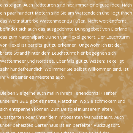
einsteigen. Auch Radtouren sind hier immer eine gute Idee. Nach
ein paar hundert Metern sind Sie am Wattendeich und liegt Ihnen
das Weltnaturerbe Wattenmeer zu Füßen. Nicht weit entfernt
befindet sich auch das ausgedehnte Dünengebiet von Eierland,
das zum Nationalpark Duinen van Texel gehört. Der Leuchtturm
von Texel ist bereits gut zu erkennen. Ungewöhnlich ist der
breite Strand hinter dem Leuchtturm; hier begegnen sich
Wattenmeer und Nordsee. Ebenfalls gut zu wissen: Texel ist
sehr hundefreundlich. Wo immer Sie selbst willkommen sind, ist
Ihr Vierbeiner es meistens auch.
Bleiben Sie gerne auch mal in Ihrem Feriendomizil? Hinter
unserem B&B gibt es nette Plätzchen, wo Sie schmökern und
sich entspannen können. Zum Beispiel in unserem alten
Obstgarten oder unter dem imposanten Walnussbaum. Auch
unser beheiztes Gartenhaus ist ein perfekter Rückzugsort.
Kurzum: Unser Garten ist ein echtes Paradies auf der