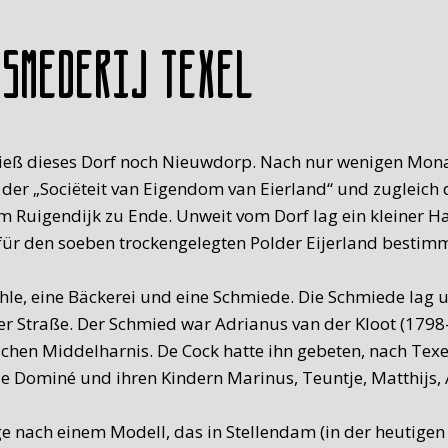
 Smederij Texel
hieß dieses Dorf noch Nieuwdorp. Nach nur wenigen Mon
der „Sociëteit van Eigendom van Eierland“ und zugleich 
am Ruigendijk zu Ende. Unweit vom Dorf lag ein kleiner 
für den soeben trockengelegten Polder Eijerland bestimm
hle, eine Bäckerei und eine Schmiede. Die Schmiede lag 
der Straße. Der Schmied war Adrianus van der Kloot (179
chen Middelharnis. De Cock hatte ihn gebeten, nach Te
 Dominé und ihren Kindern Marinus, Teuntje, Matthijs, A
üge nach einem Modell, das in Stellendam (in der heutige