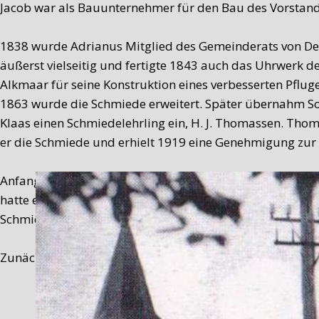
Jacob war als Bauunternehmer für den Bau des Vorstandsh
1838 wurde Adrianus Mitglied des Gemeinderats von De 
äußerst vielseitig und fertigte 1843 auch das Uhrwerk d
Alkmaar für seine Konstruktion eines verbesserten Pfluge
1863 wurde die Schmiede erweitert. Später übernahm Soh
Klaas einen Schmiedelehrling ein, H. J. Thomassen. Tho
er die Schmiede und erhielt 1919 eine Genehmigung zur 
Anfang der Sechzigerjahre (1959–1965) wurden allerding
hatte ein Lohnunternehmen. Damals war eine Schmiede m
Schmiede von De Cocksdorp endgültig das Aus.
Zunächst wurde das Gebäude als Wohnhaus genutzt. 200