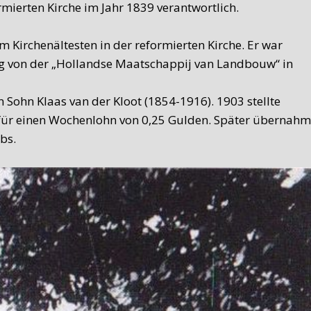
mierten Kirche im Jahr 1839 verantwortlich.
Kirchenältesten in der reformierten Kirche. Er war
ung von der „Hollandse Maatschappij van Landbouw“ in
Sohn Klaas van der Kloot (1854-1916). 1903 stellte
, für einen Wochenlohn von 0,25 Gulden. Später übernahm
bs.
ten verrichtet. De Waard war kein Schmied, sondern
be. Als De Waard 1965 Texel verlies, kam für die