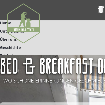
Hom
Home
Unterkünfte
Über uns
Geschichte
Erlebnisse
BED & BREAKFAST D
Kontakt
NL
DE
EN
- WO SCHÖNE ERINNERUNGEN GESCHMIEDE