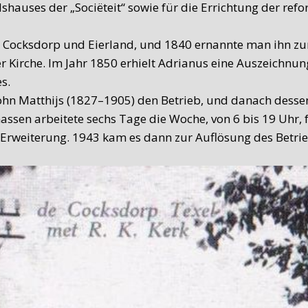
auses der „Sociëteit“ sowie für die Errichtung der refor
Cocksdorp und Eierland, und 1840 ernannte man ihn zum 
er Kirche. Im Jahr 1850 erhielt Adrianus eine Auszeichn
s.
n Matthijs (1827–1905) den Betrieb, und danach dessen 
massen arbeitete sechs Tage die Woche, von 6 bis 19 Uhr
Erweiterung. 1943 kam es dann zur Auflösung des Betrie
s unter der Leitung von C. de Waard noch Schmiedearbei
itsamt Landmaschinenbetrieb ein nützliches Nebengewer
8 entstand daraus ein Bed & Breakfast.