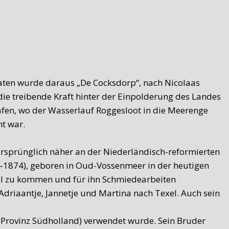
aten wurde daraus „De Cocksdorp“, nach Nicolaas
die treibende Kraft hinter der Einpolderung des Landes
Hafen, wo der Wasserlauf Roggesloot in die Meerenge
t war.
ursprünglich näher an der Niederländisch-reformierten
8–1874), geboren in Oud-Vossenmeer in der heutigen
xel zu kommen und für ihn Schmiedearbeiten
driaantje, Jannetje und Martina nach Texel. Auch sein
n Provinz Südholland) verwendet wurde. Sein Bruder