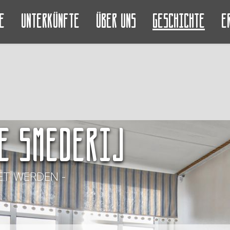
e
Unterkünfte
Über uns
Geschichte
E
e Smederij
T WERDEN -