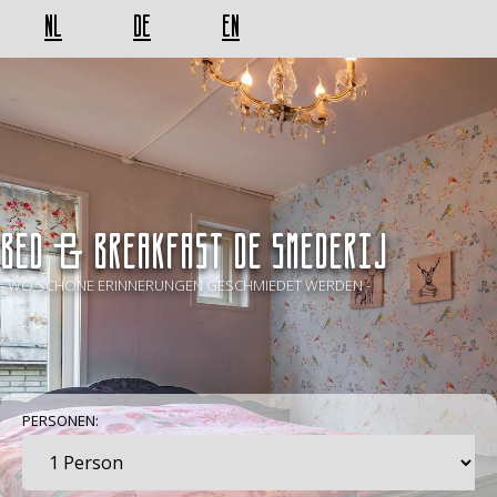
NL
DE
EN
BED & BREAKFAST De Smederij
- WO SCHÖNE ERINNERUNGEN GESCHMIEDET WERDEN -
PERSONEN: