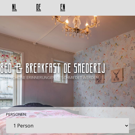
NL
DE
EN
BED & BREAKFAST De Smederij
- WO SCHÖNE ERINNERUNGEN GESCHMIEDET WERDEN -
PERSONEN: