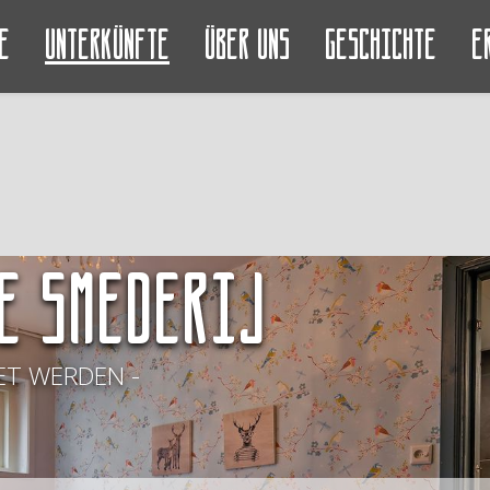
e
Unterkünfte
Über uns
Geschichte
E
e Smederij
T WERDEN -