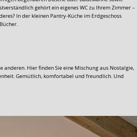
bstverständlich gehört ein eigenes WC zu Ihrem Zimmer –
deres? In der kleinen Pantry-Küche im Erdgeschoss
 Bücher.
ie anderen. Hier finden Sie eine Mischung aus Nostalgie,
nheit. Gemütlich, komfortabel und freundlich. Und
eler Touch. Brot, hausgemachter Hangop (eine
chaufschnitt, süßer Brotaufstrich ... zu viel, um