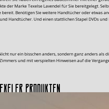
te der Marke Texelse Lavendel für Sie bereitgelegt. Sel
 bereit. Benötigen Sie weitere Handtücher oder etwas an
e und Handtücher. Und einen stattlichen Stapel DVDs und
Nicht nur ein bisschen anders, sondern ganz anders als d
immers und mit verspielten Hinweisen auf die Vergange
Texeler Produkten
Unser Frühstück ist reichhaltig und kommt mit einem Tex
fen, frischer Saft, Milch, Ei (mit Mützchen!), Obst, Fleis