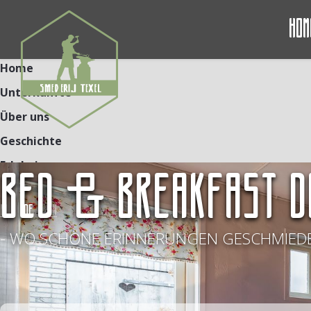
Hom
Home
Unterkünfte
Über uns
Geschichte
Erlebnisse
BED & BREAKFAST D
Kontakt
NL
DE
EN
- WO SCHÖNE ERINNERUNGEN GESCHMIEDE