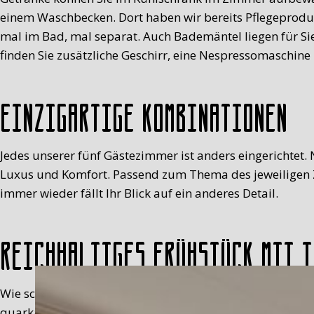
einem Waschbecken. Dort haben wir bereits Pflegeproduk
mal im Bad, mal separat. Auch Bademäntel liegen für Sie
finden Sie zusätzliche Geschirr, eine Nespressomaschin
Einzigartige Kombinationen
Jedes unserer fünf Gästezimmer ist anders eingerichtet. 
Luxus und Komfort. Passend zum Thema des jeweiligen Z
immer wieder fällt Ihr Blick auf ein anderes Detail.
Reichhaltiges Frühstück mit 
Wie schon gesagt: „Standardmäßig“ liegt uns nicht so. 
quarkähnliche Milchspeise), duftende Scones aus dem Backo