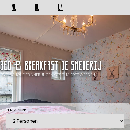
NL
DE
EN
BED & BREAKFAST De Smederij
- WO SCHÖNE ERINNERUNGEN GESCHMIEDET WERDEN -
PERSONEN: