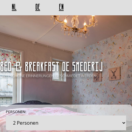
NL
DE
EN
BED & BREAKFAST De Smederij
- WO SCHÖNE ERINNERUNGEN GESCHMIEDET WERDEN -
PERSONEN: