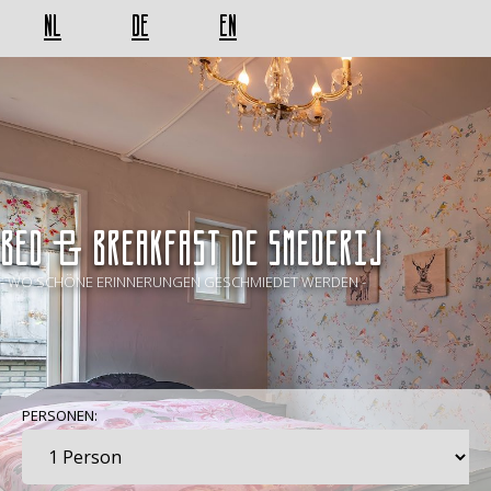
NL
DE
EN
BED & BREAKFAST De Smederij
- WO SCHÖNE ERINNERUNGEN GESCHMIEDET WERDEN -
PERSONEN: