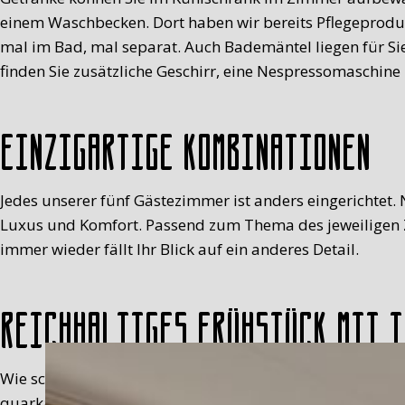
einem Waschbecken. Dort haben wir bereits Pflegeproduk
mal im Bad, mal separat. Auch Bademäntel liegen für Sie
finden Sie zusätzliche Geschirr, eine Nespressomaschin
Einzigartige Kombinationen
Jedes unserer fünf Gästezimmer ist anders eingerichtet. 
Luxus und Komfort. Passend zum Thema des jeweiligen Z
immer wieder fällt Ihr Blick auf ein anderes Detail.
Reichhaltiges Frühstück mit 
Wie schon gesagt: „Standardmäßig“ liegt uns nicht so. 
quarkähnliche Milchspeise), duftende Scones aus dem Backo