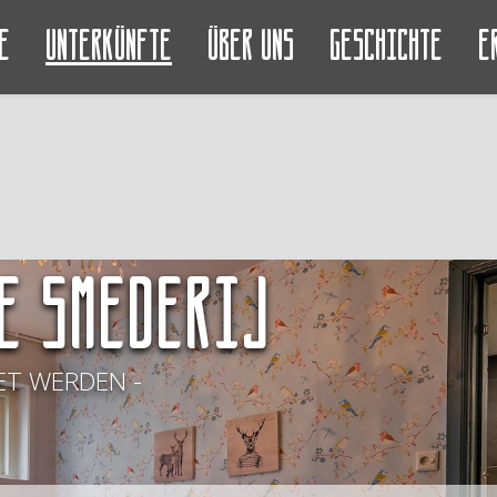
e
Unterkünfte
Über uns
Geschichte
E
e Smederij
T WERDEN -