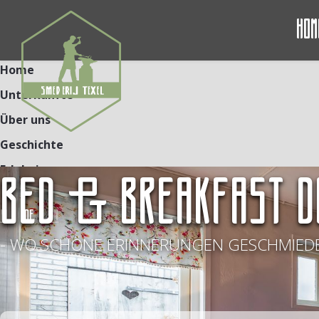
Hom
Home
Unterkünfte
Über uns
Geschichte
Erlebnisse
BED & BREAKFAST D
Kontakt
NL
DE
EN
- WO SCHÖNE ERINNERUNGEN GESCHMIEDE