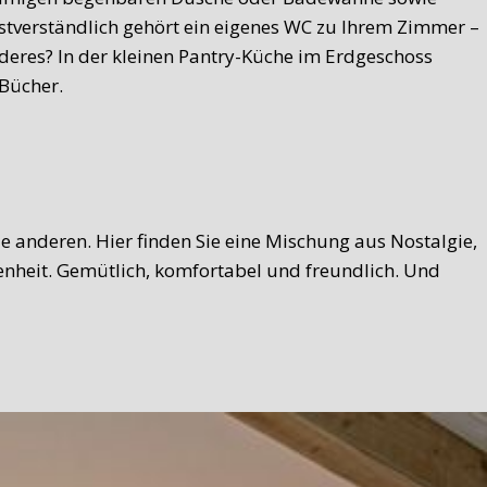
bstverständlich gehört ein eigenes WC zu Ihrem Zimmer –
deres? In der kleinen Pantry-Küche im Erdgeschoss
 Bücher.
ie anderen. Hier finden Sie eine Mischung aus Nostalgie,
nheit. Gemütlich, komfortabel und freundlich. Und
eler Touch. Brot, hausgemachter Hangop (eine
chaufschnitt, süßer Brotaufstrich ... zu viel, um