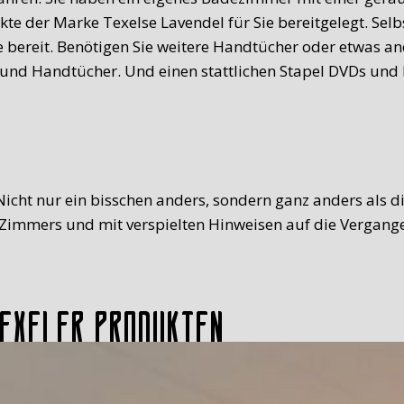
te der Marke Texelse Lavendel für Sie bereitgelegt. Sel
 bereit. Benötigen Sie weitere Handtücher oder etwas an
e und Handtücher. Und einen stattlichen Stapel DVDs und
Nicht nur ein bisschen anders, sondern ganz anders als d
immers und mit verspielten Hinweisen auf die Vergange
Texeler Produkten
Unser Frühstück ist reichhaltig und kommt mit einem Tex
fen, frischer Saft, Milch, Ei (mit Mützchen!), Obst, Fleis