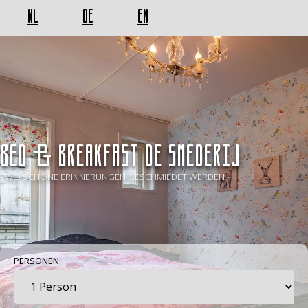
NL
DE
EN
BED & BREAKFAST De Smederij
- WO SCHÖNE ERINNERUNGEN GESCHMIEDET WERDEN -
PERSONEN: