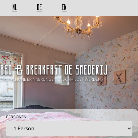
NL
DE
EN
BED & BREAKFAST De Smederij
- WO SCHÖNE ERINNERUNGEN GESCHMIEDET WERDEN -
PERSONEN: