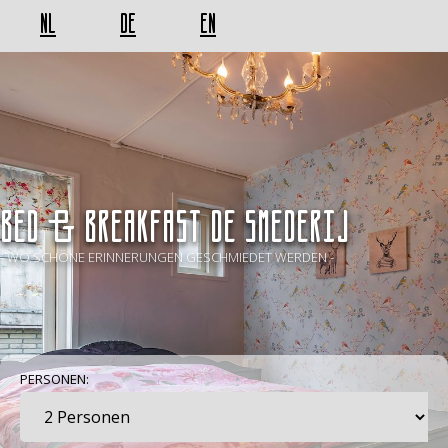
NL
DE
EN
BED & BREAKFAST De Smederij
- WO SCHÖNE ERINNERUNGEN GESCHMIEDET WERDEN -
PERSONEN: