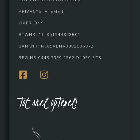
PRIVACYSTATEMENT
OVER ONS
BTWNR: NL 861544808B01
BANKNR: NL65ABNA0882535072
REG.NR:0448 79F9 2E62 D10E9 3C8
Tot snel opTexel!