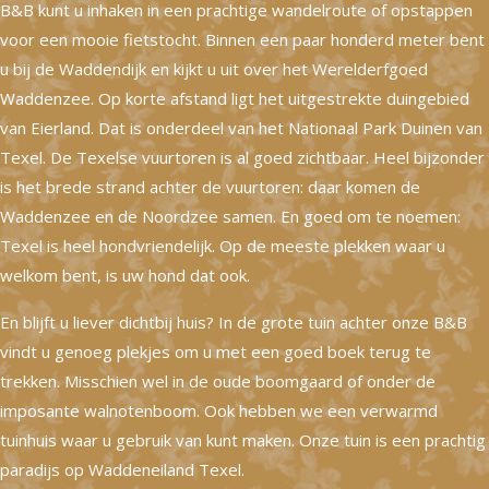
B&B kunt u inhaken in een prachtige wandelroute of opstappen
voor een mooie fietstocht. Binnen een paar honderd meter bent
u bij de Waddendijk en kijkt u uit over het Werelderfgoed
Waddenzee. Op korte afstand ligt het uitgestrekte duingebied
van Eierland. Dat is onderdeel van het Nationaal Park Duinen van
Texel. De Texelse vuurtoren is al goed zichtbaar. Heel bijzonder
is het brede strand achter de vuurtoren: daar komen de
Waddenzee en de Noordzee samen. En goed om te noemen:
Texel is heel hondvriendelijk. Op de meeste plekken waar u
welkom bent, is uw hond dat ook.
En blijft u liever dichtbij huis? In de grote tuin achter onze B&B
vindt u genoeg plekjes om u met een goed boek terug te
trekken. Misschien wel in de oude boomgaard of onder de
imposante walnotenboom. Ook hebben we een verwarmd
tuinhuis waar u gebruik van kunt maken. Onze tuin is een prachtig
paradijs op Waddeneiland Texel.