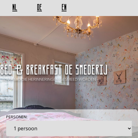
NL
DE
EN
BED & BREAKFAST De Smederij
- WAAR MOOIE HERINNERINGEN GESMEED WORDEN -
PERSONEN: