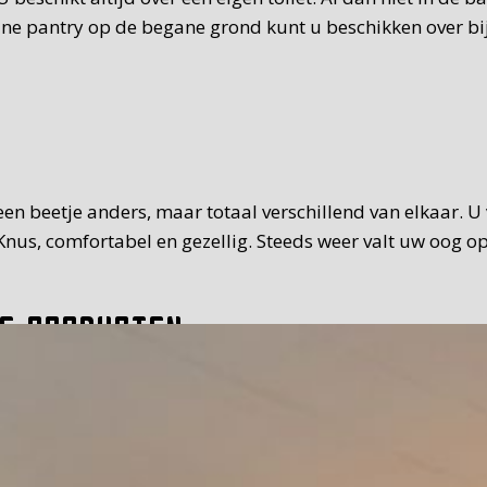
eine pantry op de begane grond kunt u beschikken over bi
t een beetje anders, maar totaal verschillend van elkaar. 
nus, comfortabel en gezellig. Steeds weer valt uw oog op
e producten
 van standaard. Het ontbijt dat we u serveren, is uitgebr
it, vleeswaren, zoet beleg. Teveel om op te noemen. Waar 
30 uur op de tijd die u prettig vindt. Bij mooi weer kunt 