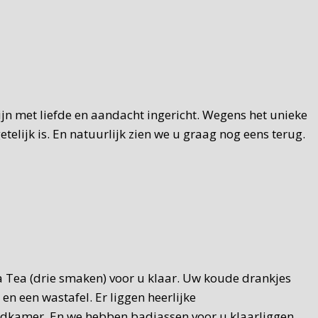
zijn met liefde en aandacht ingericht. Wegens het unieke
elijk is. En natuurlijk zien we u graag nog eens terug.
za Tea (drie smaken) voor u klaar. Uw koude drankjes
n een wastafel. Er liggen heerlijke
 badkamer. En we hebben badjassen voor u klaarliggen.