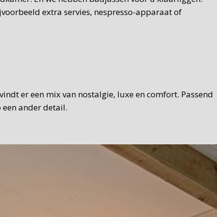
jvoorbeeld extra servies, nespresso-apparaat of
U vindt er een mix van nostalgie, luxe en comfort. Passend
 een ander detail.
eid en met een Texelse touch. Brood, zelfgemaakte hangop,
mogelijk gebruiken we Texelse producten. We serveren het
u natuurlijk ook in de tuin ontbijten.