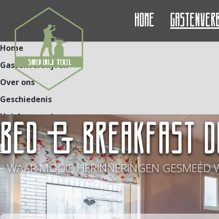
Home
Gastenver
Home
Gastenverblijven
Over ons
Geschiedenis
Unieke ervaringen
BED & BREAKFAST D
Contact
NL
DE
EN
- WAAR MOOIE HERINNERINGEN GESMEED 