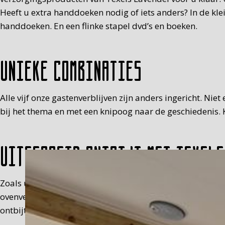
Heeft u extra handdoeken nodig of iets anders? In de kl
handdoeken. En een flinke stapel dvd’s en boeken.
Unieke combinaties
Alle vijf onze gastenverblijven zijn anders ingericht. Nie
bij het thema en met een knipoog naar de geschiedenis. K
Uitgebreid ontbijt met Texels
Zoals u waarschijnlijk al heeft ontdekt, houden wij niet
ovenverse scones, verse jus, melk, eitje (met muts), fru
ontbijt in een picknickmand op de kamer, tussen 8.30 en 9.