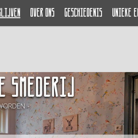
blijven
Over ons
Geschiedenis
Unieke e
e Smederij
WORDEN -