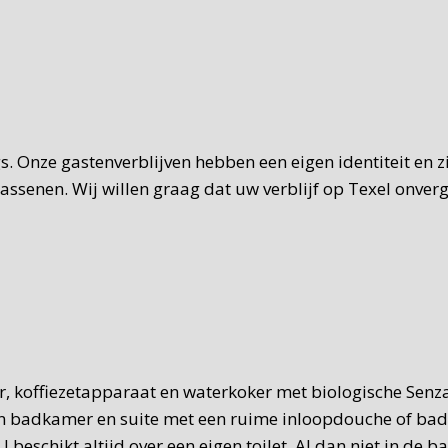
gs. Onze gastenverblijven hebben een eigen identiteit en 
senen. Wij willen graag dat uw verblijf op Texel onverget
ler, koffiezetapparaat en waterkoker met biologische Sen
en badkamer en suite met een ruime inloopdouche of bad e
 beschikt altijd over een eigen toilet. Al dan niet in de