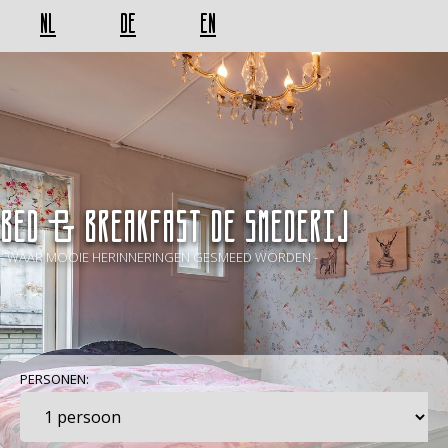
NL
DE
EN
BED & BREAKFAST De Smederij
- WAAR MOOIE HERINNERINGEN GESMEED WORDEN -
PERSONEN: