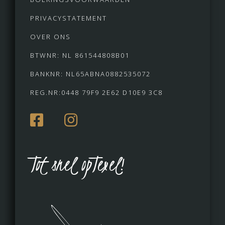
PRIVACYSTATEMENT
OVER ONS
BTWNR: NL 861544808B01
BANKNR: NL65ABNA0882535072
REG.NR:0448 79F9 2E62 D10E9 3C8
Tot snel opTexel!