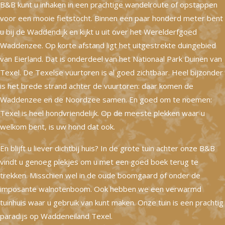
B&B kunt u inhaken in een prachtige wandelroute of opstappen
voor een mooie fietstocht. Binnen een paar honderd meter bent
u bij de Waddendijk en kijkt u uit over het Werelderfgoed
Waddenzee. Op korte afstand ligt het uitgestrekte duingebied
van Eierland. Dat is onderdeel van het Nationaal Park Duinen van
Texel. De Texelse vuurtoren is al goed zichtbaar. Heel bijzonder
is het brede strand achter de vuurtoren: daar komen de
Waddenzee en de Noordzee samen. En goed om te noemen:
Texel is heel hondvriendelijk. Op de meeste plekken waar u
welkom bent, is uw hond dat ook.
En blijft u liever dichtbij huis? In de grote tuin achter onze B&B
vindt u genoeg plekjes om u met een goed boek terug te
trekken. Misschien wel in de oude boomgaard of onder de
imposante walnotenboom. Ook hebben we een verwarmd
tuinhuis waar u gebruik van kunt maken. Onze tuin is een prachtig
paradijs op Waddeneiland Texel.