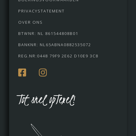
PRIVACYSTATEMENT
OVER ONS
BTWNR: NL 861544808B01
BANKNR: NL65ABNA0882535072
REG.NR:0448 79F9 2E62 D10E9 3C8
Tot snel opTexel!