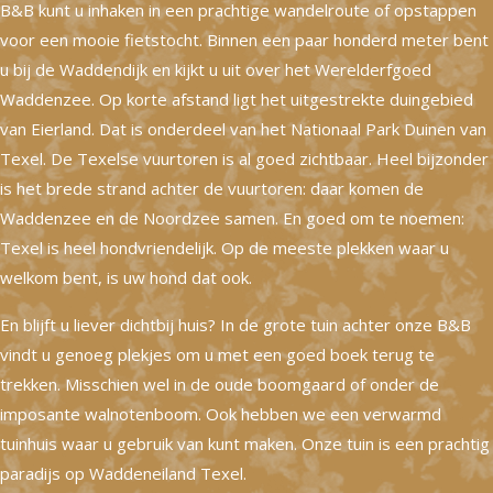
B&B kunt u inhaken in een prachtige wandelroute of opstappen
voor een mooie fietstocht. Binnen een paar honderd meter bent
u bij de Waddendijk en kijkt u uit over het Werelderfgoed
Waddenzee. Op korte afstand ligt het uitgestrekte duingebied
van Eierland. Dat is onderdeel van het Nationaal Park Duinen van
Texel. De Texelse vuurtoren is al goed zichtbaar. Heel bijzonder
is het brede strand achter de vuurtoren: daar komen de
Waddenzee en de Noordzee samen. En goed om te noemen:
Texel is heel hondvriendelijk. Op de meeste plekken waar u
welkom bent, is uw hond dat ook.
En blijft u liever dichtbij huis? In de grote tuin achter onze B&B
vindt u genoeg plekjes om u met een goed boek terug te
trekken. Misschien wel in de oude boomgaard of onder de
imposante walnotenboom. Ook hebben we een verwarmd
tuinhuis waar u gebruik van kunt maken. Onze tuin is een prachtig
paradijs op Waddeneiland Texel.