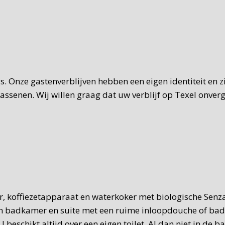
gs. Onze gastenverblijven hebben een eigen identiteit en 
senen. Wij willen graag dat uw verblijf op Texel onverget
ler, koffiezetapparaat en waterkoker met biologische Sen
en badkamer en suite met een ruime inloopdouche of bad e
 beschikt altijd over een eigen toilet. Al dan niet in de