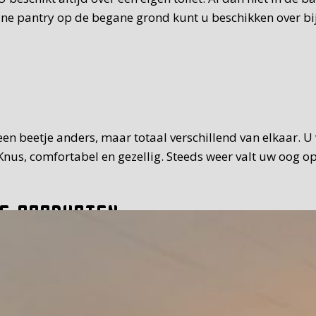
eine pantry op de begane grond kunt u beschikken over bi
t een beetje anders, maar totaal verschillend van elkaar. 
nus, comfortabel en gezellig. Steeds weer valt uw oog op
e producten
 van standaard. Het ontbijt dat we u serveren, is uitgebr
it, vleeswaren, zoet beleg. Teveel om op te noemen. Waar 
30 uur op de tijd die u prettig vindt. Bij mooi weer kunt 