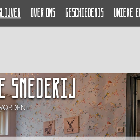
blijven
Over ons
Geschiedenis
Unieke e
e Smederij
WORDEN -