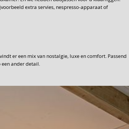
jvoorbeeld extra servies, nespresso-apparaat of
U vindt er een mix van nostalgie, luxe en comfort. Passend
 een ander detail.
eid en met een Texelse touch. Brood, zelfgemaakte hangop,
mogelijk gebruiken we Texelse producten. We serveren het
u natuurlijk ook in de tuin ontbijten.