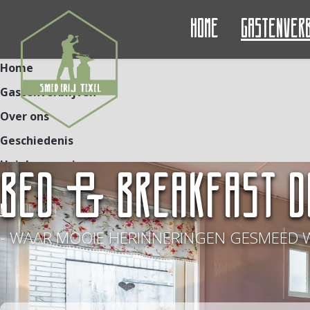
Home
Gastenver
Home
Gastenverblijven
Over ons
Geschiedenis
Unieke ervaringen
BED & BREAKFAST D
Contact
NL
DE
EN
- WAAR MOOIE HERINNERINGEN GESMEED 