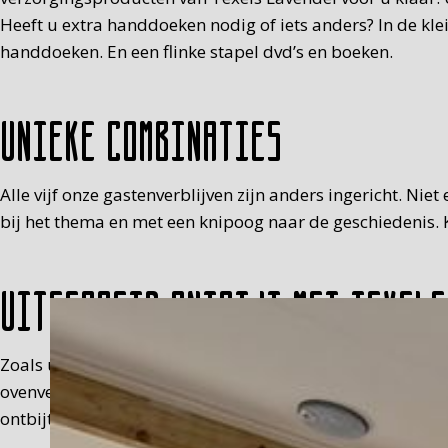
Heeft u extra handdoeken nodig of iets anders? In de kl
handdoeken. En een flinke stapel dvd’s en boeken.
Unieke combinaties
Alle vijf onze gastenverblijven zijn anders ingericht. Nie
bij het thema en met een knipoog naar de geschiedenis. K
Uitgebreid ontbijt met Texels
Zoals u waarschijnlijk al heeft ontdekt, houden wij niet
ovenverse scones, verse jus, melk, eitje (met muts), fru
ontbijt in een picknickmand op de kamer, tussen 8.30 en 9.