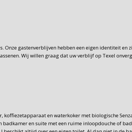
gs. Onze gastenverblijven hebben een eigen identiteit en 
senen. Wij willen graag dat uw verblijf op Texel onverget
ler, koffiezetapparaat en waterkoker met biologische Sen
en badkamer en suite met een ruime inloopdouche of bad e
 beschikt altijd over een eigen toilet. Al dan niet in de