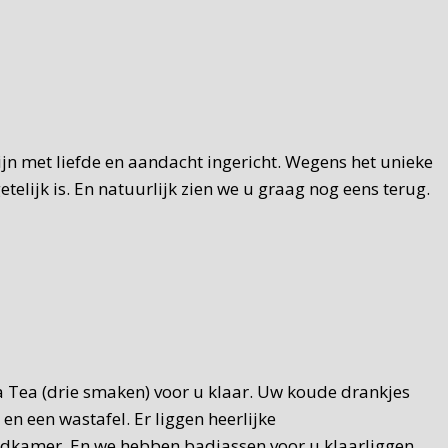
zijn met liefde en aandacht ingericht. Wegens het unieke
elijk is. En natuurlijk zien we u graag nog eens terug.
za Tea (drie smaken) voor u klaar. Uw koude drankjes
n een wastafel. Er liggen heerlijke
 badkamer. En we hebben badjassen voor u klaarliggen.