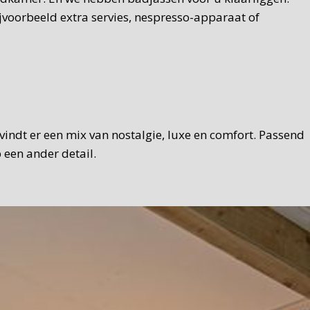
jvoorbeeld extra servies, nespresso-apparaat of
U vindt er een mix van nostalgie, luxe en comfort. Passend
 een ander detail.
eid en met een Texelse touch. Brood, zelfgemaakte hangop,
mogelijk gebruiken we Texelse producten. We serveren het
u natuurlijk ook in de tuin ontbijten.