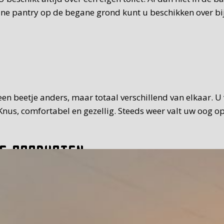
eine pantry op de begane grond kunt u beschikken over bi
t een beetje anders, maar totaal verschillend van elkaar. 
nus, comfortabel en gezellig. Steeds weer valt uw oog op
e producten
 van standaard. Het ontbijt dat we u serveren, is uitgebr
it, vleeswaren, zoet beleg. Teveel om op te noemen. Waar 
30 uur op de tijd die u prettig vindt. Bij mooi weer kunt 