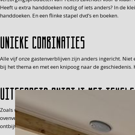
Heeft u extra handdoeken nodig of iets anders? In de kl
handdoeken. En een flinke stapel dvd’s en boeken.
Unieke combinaties
Alle vijf onze gastenverblijven zijn anders ingericht. Nie
bij het thema en met een knipoog naar de geschiedenis. K
Uitgebreid ontbijt met Texels
Zoals u waarschijnlijk al heeft ontdekt, houden wij niet
ovenverse scones, verse jus, melk, eitje (met muts), fru
ontbijt in een picknickmand op de kamer, tussen 8.30 en 9.