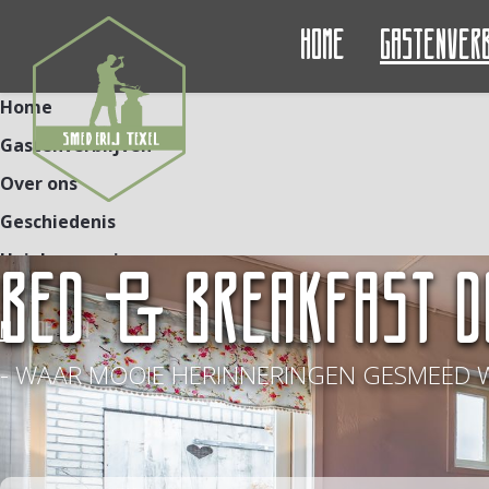
Home
Gastenver
Home
Gastenverblijven
Over ons
Geschiedenis
Unieke ervaringen
BED & BREAKFAST D
Contact
NL
DE
EN
- WAAR MOOIE HERINNERINGEN GESMEED 