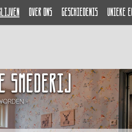
blijven
Over ons
Geschiedenis
Unieke e
e Smederij
WORDEN -