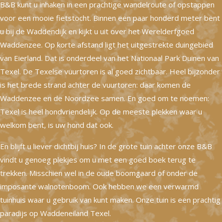
B&B kunt u inhaken in een prachtige wandelroute of opstappen
voor een mooie fietstocht. Binnen een paar honderd meter bent
u bij de Waddendijk en kijkt u uit over het Werelderfgoed
Waddenzee. Op korte afstand ligt het uitgestrekte duingebied
van Eierland. Dat is onderdeel van het Nationaal Park Duinen van
Texel. De Texelse vuurtoren is al goed zichtbaar. Heel bijzonder
is het brede strand achter de vuurtoren: daar komen de
Waddenzee en de Noordzee samen. En goed om te noemen:
Texel is heel hondvriendelijk. Op de meeste plekken waar u
welkom bent, is uw hond dat ook.
En blijft u liever dichtbij huis? In de grote tuin achter onze B&B
vindt u genoeg plekjes om u met een goed boek terug te
trekken. Misschien wel in de oude boomgaard of onder de
imposante walnotenboom. Ook hebben we een verwarmd
tuinhuis waar u gebruik van kunt maken. Onze tuin is een prachtig
paradijs op Waddeneiland Texel.