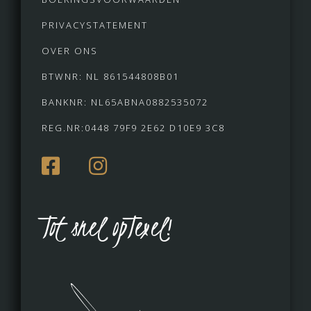
PRIVACYSTATEMENT
OVER ONS
BTWNR: NL 861544808B01
BANKNR: NL65ABNA0882535072
REG.NR:0448 79F9 2E62 D10E9 3C8
Tot snel opTexel!