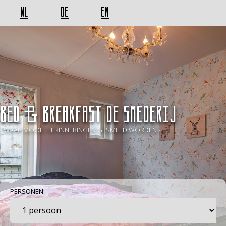
NL
DE
EN
BED & BREAKFAST De Smederij
- WAAR MOOIE HERINNERINGEN GESMEED WORDEN -
PERSONEN: