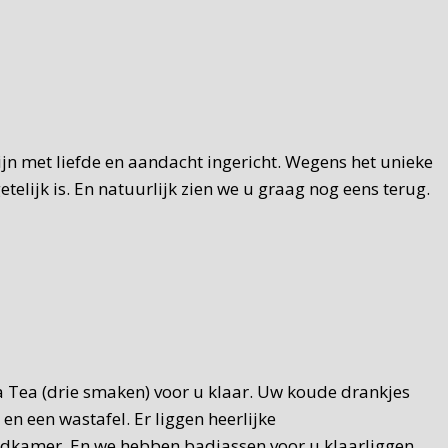
zijn met liefde en aandacht ingericht. Wegens het unieke
elijk is. En natuurlijk zien we u graag nog eens terug.
za Tea (drie smaken) voor u klaar. Uw koude drankjes
n een wastafel. Er liggen heerlijke
 badkamer. En we hebben badjassen voor u klaarliggen.