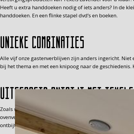
Heeft u extra handdoeken nodig of iets anders? In de kl
handdoeken. En een flinke stapel dvd’s en boeken.
Unieke combinaties
Alle vijf onze gastenverblijven zijn anders ingericht. Nie
bij het thema en met een knipoog naar de geschiedenis. K
Uitgebreid ontbijt met Texels
Zoals u waarschijnlijk al heeft ontdekt, houden wij niet
ovenverse scones, verse jus, melk, eitje (met muts), fru
ontbijt in een picknickmand op de kamer, tussen 8.30 en 9.