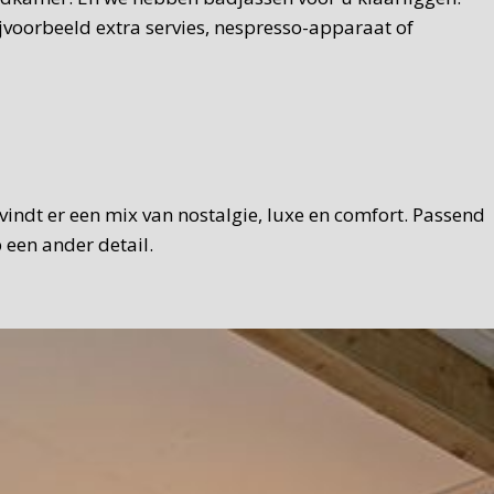
jvoorbeeld extra servies, nespresso-apparaat of
U vindt er een mix van nostalgie, luxe en comfort. Passend
 een ander detail.
eid en met een Texelse touch. Brood, zelfgemaakte hangop,
mogelijk gebruiken we Texelse producten. We serveren het
u natuurlijk ook in de tuin ontbijten.