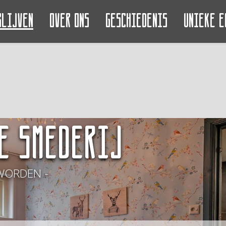
blijven
Over ons
Geschiedenis
Unieke e
e Smederij
WORDEN -