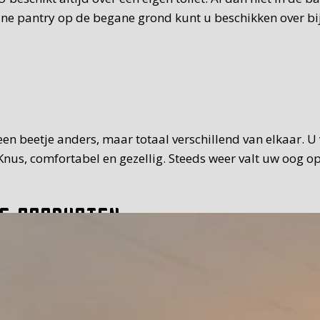
eine pantry op de begane grond kunt u beschikken over bi
t een beetje anders, maar totaal verschillend van elkaar. 
nus, comfortabel en gezellig. Steeds weer valt uw oog op
e producten
 van standaard. Het ontbijt dat we u serveren, is uitgebr
it, vleeswaren, zoet beleg. Teveel om op te noemen. Waar 
30 uur op de tijd die u prettig vindt. Bij mooi weer kunt 