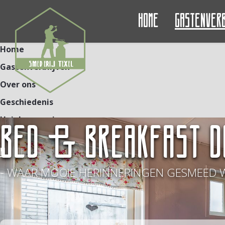
Home
Gastenver
Home
Gastenverblijven
Over ons
Geschiedenis
Unieke ervaringen
BED & BREAKFAST D
Contact
NL
DE
EN
- WAAR MOOIE HERINNERINGEN GESMEED 