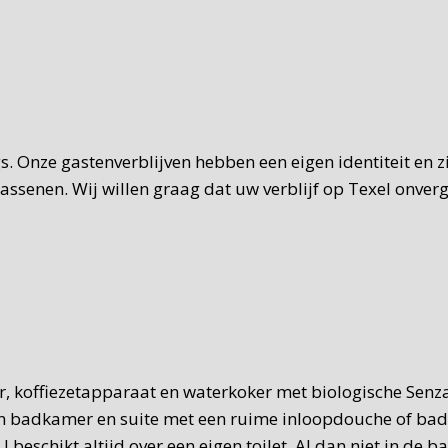
gs. Onze gastenverblijven hebben een eigen identiteit en 
senen. Wij willen graag dat uw verblijf op Texel onverget
ler, koffiezetapparaat en waterkoker met biologische Sen
en badkamer en suite met een ruime inloopdouche of bad e
 beschikt altijd over een eigen toilet. Al dan niet in de