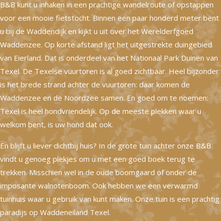
B&B kunt u inhaken in een prachtige wandelroute of opstappen
voor een mooie fietstocht. Binnen een paar honderd meter bent
u bij de Waddendijk en kijkt u uit over het Werelderfgoed
Waddenzee. Op korte afstand ligt het uitgestrekte duingebied
van Eierland. Dat is onderdeel van het Nationaal Park Duinen van
Texel. De Texelse vuurtoren is al goed zichtbaar. Heel bijzonder
is het brede strand achter de vuurtoren: daar komen de
Waddenzee en de Noordzee samen. En goed om te noemen:
Texel is heel hondvriendelijk. Op de meeste plekken waar u
welkom bent, is uw hond dat ook.
En blijft u liever dichtbij huis? In de grote tuin achter onze B&B
vindt u genoeg plekjes om u met een goed boek terug te
trekken. Misschien wel in de oude boomgaard of onder de
imposante walnotenboom. Ook hebben we een verwarmd
tuinhuis waar u gebruik van kunt maken. Onze tuin is een prachtig
paradijs op Waddeneiland Texel.