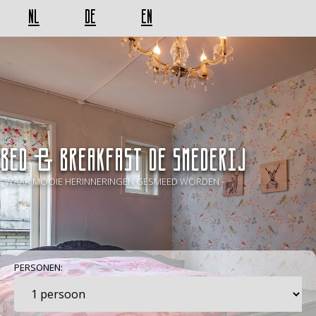
NL
DE
EN
BED & BREAKFAST De Smederij
- WAAR MOOIE HERINNERINGEN GESMEED WORDEN -
PERSONEN: