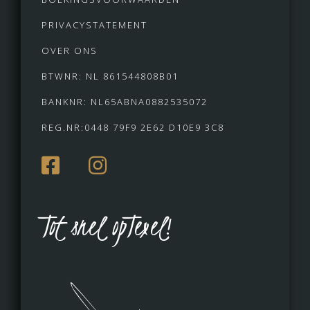
PRIVACYSTATEMENT
OVER ONS
BTWNR: NL 861544808B01
BANKNR: NL65ABNA0882535072
REG.NR:0448 79F9 2E62 D10E9 3C8
Tot snel opTexel!