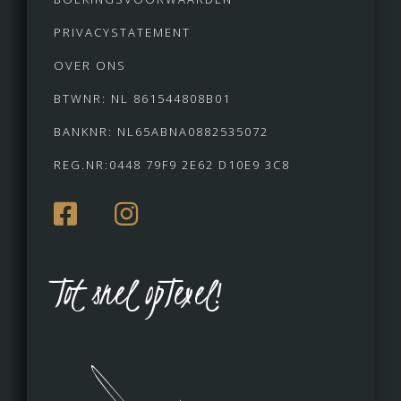
PRIVACYSTATEMENT
OVER ONS
BTWNR: NL 861544808B01
BANKNR: NL65ABNA0882535072
REG.NR:0448 79F9 2E62 D10E9 3C8
Tot snel opTexel!