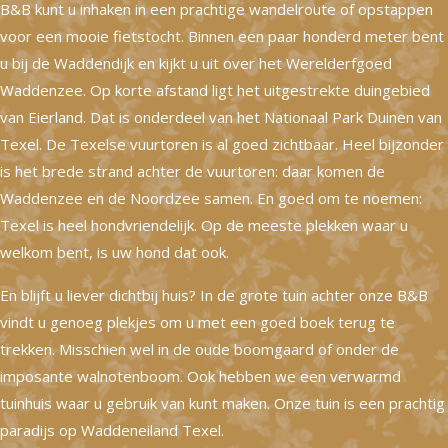
B&B kunt u inhaken in een prachtige wandelroute of opstappen
voor een mooie fietstocht. Binnen een paar honderd meter bent
u bij de Waddendijk en kijkt u uit over het Werelderfgoed
Waddenzee. Op korte afstand ligt het uitgestrekte duingebied
van Eierland. Dat is onderdeel van het Nationaal Park Duinen van
Texel. De Texelse vuurtoren is al goed zichtbaar. Heel bijzonder
is het brede strand achter de vuurtoren: daar komen de
Waddenzee en de Noordzee samen. En goed om te noemen:
Texel is heel hondvriendelijk. Op de meeste plekken waar u
welkom bent, is uw hond dat ook.
En blijft u liever dichtbij huis? In de grote tuin achter onze B&B
vindt u genoeg plekjes om u met een goed boek terug te
trekken. Misschien wel in de oude boomgaard of onder de
imposante walnotenboom. Ook hebben we een verwarmd
tuinhuis waar u gebruik van kunt maken. Onze tuin is een prachtig
paradijs op Waddeneiland Texel.