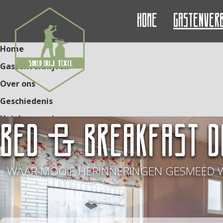
Home
Gastenver
Home
Gastenverblijven
Over ons
Geschiedenis
Unieke ervaringen
BED & BREAKFAST D
Contact
NL
DE
EN
- WAAR MOOIE HERINNERINGEN GESMEED 