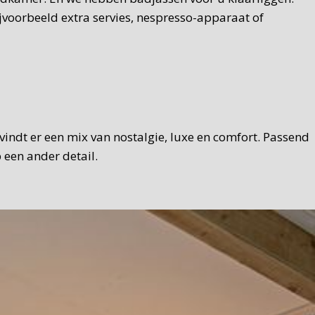
jvoorbeeld extra servies, nespresso-apparaat of
U vindt er een mix van nostalgie, luxe en comfort. Passend
 een ander detail.
eid en met een Texelse touch. Brood, zelfgemaakte hangop,
mogelijk gebruiken we Texelse producten. We serveren het
u natuurlijk ook in de tuin ontbijten.