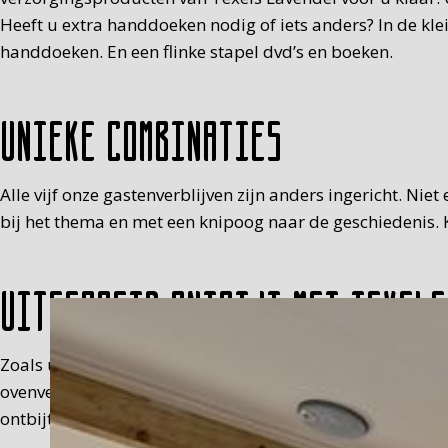
Heeft u extra handdoeken nodig of iets anders? In de kl
handdoeken. En een flinke stapel dvd’s en boeken.
Unieke combinaties
Alle vijf onze gastenverblijven zijn anders ingericht. Nie
bij het thema en met een knipoog naar de geschiedenis. K
Uitgebreid ontbijt met Texels
Zoals u waarschijnlijk al heeft ontdekt, houden wij niet
ovenverse scones, verse jus, melk, eitje (met muts), fru
ontbijt in een picknickmand op de kamer, tussen 8.30 en 9.