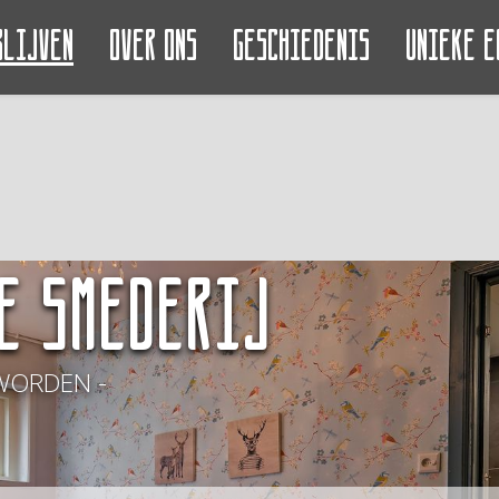
blijven
Over ons
Geschiedenis
Unieke e
e Smederij
WORDEN -