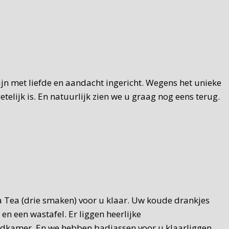
zijn met liefde en aandacht ingericht. Wegens het unieke
elijk is. En natuurlijk zien we u graag nog eens terug.
za Tea (drie smaken) voor u klaar. Uw koude drankjes
n een wastafel. Er liggen heerlijke
 badkamer. En we hebben badjassen voor u klaarliggen.