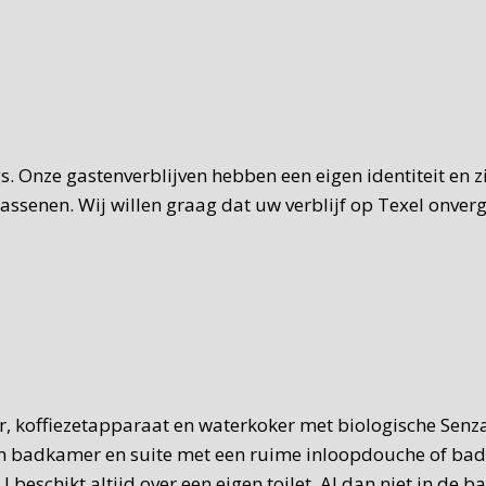
gs. Onze gastenverblijven hebben een eigen identiteit en 
senen. Wij willen graag dat uw verblijf op Texel onverget
ler, koffiezetapparaat en waterkoker met biologische Sen
en badkamer en suite met een ruime inloopdouche of bad e
 beschikt altijd over een eigen toilet. Al dan niet in de