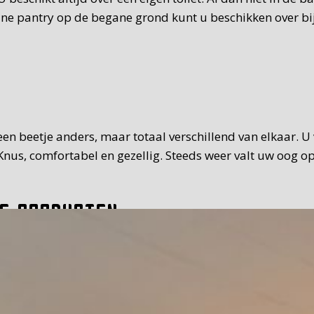
eine pantry op de begane grond kunt u beschikken over bi
t een beetje anders, maar totaal verschillend van elkaar. 
nus, comfortabel en gezellig. Steeds weer valt uw oog op
e producten
 van standaard. Het ontbijt dat we u serveren, is uitgebr
it, vleeswaren, zoet beleg. Teveel om op te noemen. Waar 
30 uur op de tijd die u prettig vindt. Bij mooi weer kunt 