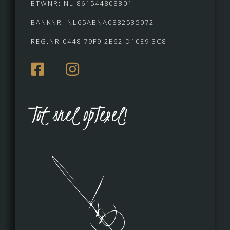
BTWNR: NL 861544808B01
BANKNR: NL65ABNA0882535072
REG.NR:0448 79F9 2E62 D10E9 3C8
Tot snel opTexel!