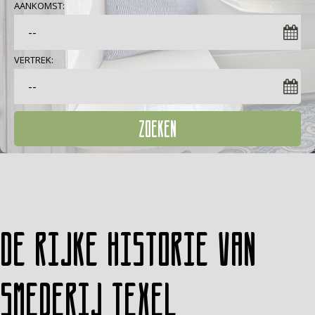
AANKOMST:
VERTREK:
ZOEKEN
De rijke historie van
Smederij Texel