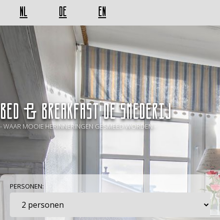
NL
DE
EN
BED & BREAKFAST De Smederij
- WAAR MOOIE HERINNERINGEN GESMEED WORDEN -
PERSONEN: