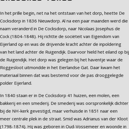
In het prille begin, net na het ontstaan van het dorp, heette De
Cocksdorp in 1836 Nieuwdorp. Al na een paar maanden werd die
naam veranderd in De Cocksdorp, naar Nicolaas Josephus de
Cock (1804-1848). Hij richtte de sociëteit van Eigendom van
Eijerland op en was de drijvende kracht achter de inpoldering
van het land achter de Ruigendijk. Daarvoor hield het eiland op bij
de Ruigendijk. Het dorp was gelegen bij het haventje waar de
Roggesloot uitmondde in het Eierlandse Gat. Daar kwam het
materiaal binnen dat was bestemd voor de pas drooggelegde
polder Eijerland.
In 1840 staan er in De Cocksdorp 41 huizen, een molen, een
bakkerij en een smederij. De smederij was oorspronkelijk dichter
bij de NH-kerk gevestigd, maar verhuisde in 1851 naar een
meer centrale plek in de straat. Smid was Adrianus van der Kloot
(1798-1874). Hij was geboren in Oud-Vossemeer en woonde in