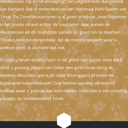
Waddenzee. Op korte afstand ligt het uitgestrekte duingebied
van Eierland. Dat is onderdeel van het Nationaal Park Duinen van
Texel. De Texelse vuurtoren is al goed zichtbaar. Heel bijzonder
is het brede strand achter de vuurtoren: daar komen de
Waddenzee en de Noordzee samen. En goed om te noemen:
Texel is heel hondvriendelijk. Op de meeste plekken waar u
welkom bent, is uw hond dat ook.
En blijft u liever dichtbij huis? In de grote tuin achter onze B&B
vindt u genoeg plekjes om u met een goed boek terug te
trekken. Misschien wel in de oude boomgaard of onder de
imposante walnotenboom. Ook hebben we een verwarmd
tuinhuis waar u gebruik van kunt maken. Onze tuin is een prachtig
paradijs op Waddeneiland Texel.