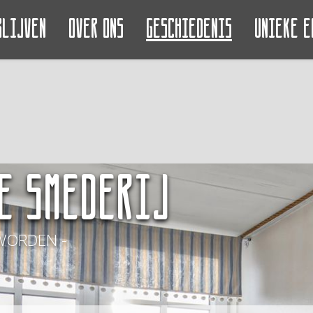
blijven
Over ons
Geschiedenis
Unieke e
e Smederij
WORDEN -