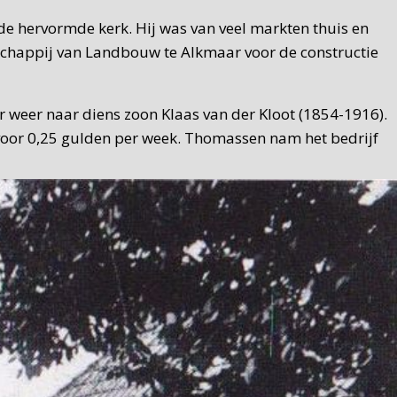
de hervormde kerk. Hij was van veel markten thuis en
schappij van Landbouw te Alkmaar voor de constructie
r weer naar diens zoon Klaas van der Kloot (1854-1916).
 voor 0,25 gulden per week. Thomassen nam het bedrijf
aard was geen smid, maar had een loonbedrijf. Een
lder vertrekt, komt er definitief een einde aan de
emaakt.