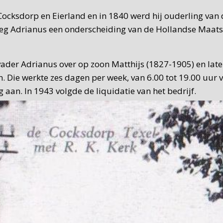
ocksdorp en Eierland en in 1840 werd hij ouderling van 
reeg Adrianus een onderscheiding van de Hollandse Maat
vader Adrianus over op zoon Matthijs (1827-1905) en late
. Die werkte zes dagen per week, van 6.00 tot 19.00 uur
g aan. In 1943 volgde de liquidatie van het bedrijf.
n C. de Waard nog wel smidswerkzaamheden verricht. De W
uttig nevenbedrijf. Als De Waard in 1965 naar de Flevopo
 woonhuis en in 2008 werd er een bed & breakfast van g