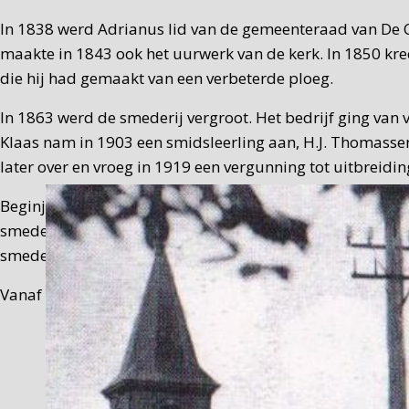
In 1838 werd Adrianus lid van de gemeenteraad van De C
maakte in 1843 ook het uurwerk van de kerk. In 1850 k
die hij had gemaakt van een verbeterde ploeg.
In 1863 werd de smederij vergroot. Het bedrijf ging van 
Klaas nam in 1903 een smidsleerling aan, H.J. Thomassen
later over en vroeg in 1919 een vergunning tot uitbreidin
Beginjaren zestig (1959-1965) zijn er onder leiding va
smederij-landbouwmechanisatiebedrijf was destijds een n
smederijgeschiedenis van De Cocksdorp.
Vanaf 1965 was het pand van de smederij in gebruik als