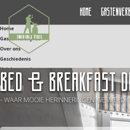
Home
Gastenver
Home
Gastenverblijven
Over ons
Geschiedenis
Unieke ervaringen
BED & BREAKFAST D
Contact
NL
DE
EN
- WAAR MOOIE HERINNERINGEN GESMEED 