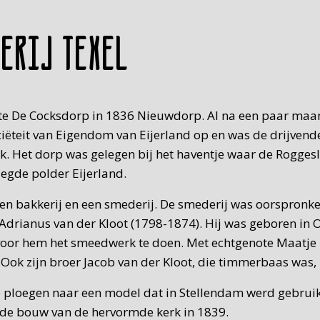
derij Texel
heette De Cocksdorp in 1836 Nieuwdorp. Al na een paar m
ciëteit van Eigendom van Eijerland op en was de drijvend
ijk. Het dorp was gelegen bij het haventje waar de Rogge
egde polder Eijerland.
en bakkerij en een smederij. De smederij was oorspronkel
s Adrianus van der Kloot (1798-1874). Hij was geboren i
oor hem het smeedwerk te doen. Met echtgenote Maatje 
. Ook zijn broer Jacob van der Kloot, die timmerbaas was,
 ploegen naar een model dat in Stellendam werd gebruik
r de bouw van de hervormde kerk in 1839.