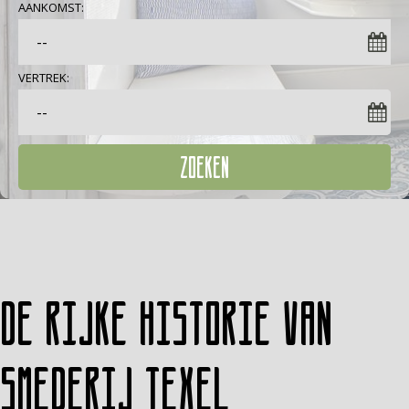
AANKOMST:
VERTREK:
ZOEKEN
De rijke historie van
Smederij Texel