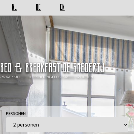
NL
DE
EN
BED & BREAKFAST De Smederij
- WAAR MOOIE HERINNERINGEN GESMEED WORDEN -
PERSONEN: