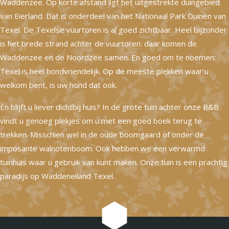
Waddenzee. Op korte afstand ligt het uitgestrekte duingebied
van Eierland. Dat is onderdeel van het Nationaal Park Duinen van
Texel. De Texelse vuurtoren is al goed zichtbaar. Heel bijzonder
is het brede strand achter de vuurtoren: daar komen de
Waddenzee en de Noordzee samen. En goed om te noemen:
Texel is heel hondvriendelijk. Op de meeste plekken waar u
welkom bent, is uw hond dat ook.
En blijft u liever dichtbij huis? In de grote tuin achter onze B&B
vindt u genoeg plekjes om u met een goed boek terug te
trekken. Misschien wel in de oude boomgaard of onder de
imposante walnotenboom. Ook hebben we een verwarmd
tuinhuis waar u gebruik van kunt maken. Onze tuin is een prachtig
paradijs op Waddeneiland Texel.