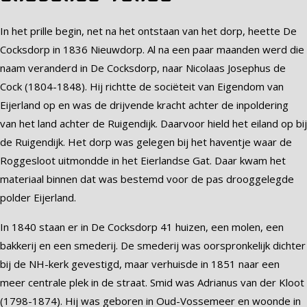
In het prille begin, net na het ontstaan van het dorp, heette De
Cocksdorp in 1836 Nieuwdorp. Al na een paar maanden werd die
naam veranderd in De Cocksdorp, naar Nicolaas Josephus de
Cock (1804-1848). Hij richtte de sociëteit van Eigendom van
Eijerland op en was de drijvende kracht achter de inpoldering
van het land achter de Ruigendijk. Daarvoor hield het eiland op bij
de Ruigendijk. Het dorp was gelegen bij het haventje waar de
Roggesloot uitmondde in het Eierlandse Gat. Daar kwam het
materiaal binnen dat was bestemd voor de pas drooggelegde
polder Eijerland.
In 1840 staan er in De Cocksdorp 41 huizen, een molen, een
bakkerij en een smederij. De smederij was oorspronkelijk dichter
bij de NH-kerk gevestigd, maar verhuisde in 1851 naar een
meer centrale plek in de straat. Smid was Adrianus van der Kloot
(1798-1874). Hij was geboren in Oud-Vossemeer en woonde in