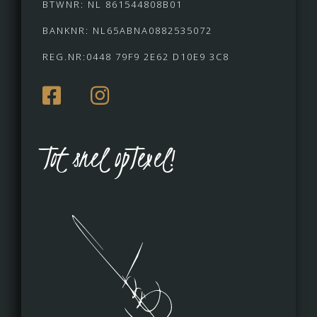
BTWNR: NL 861544808B01
BANKNR: NL65ABNA0882535072
REG.NR:0448 79F9 2E62 D10E9 3C8
Tot snel opTexel!