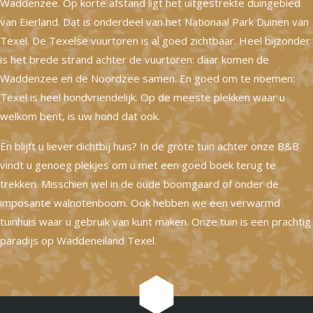
Waddenzee. Op korte afstand ligt het uitgestrekte duingebied
van Eierland. Dat is onderdeel van het Nationaal Park Duinen van
Texel. De Texelse vuurtoren is al goed zichtbaar. Heel bijzonder
is het brede strand achter de vuurtoren: daar komen de
Waddenzee en de Noordzee samen. En goed om te noemen:
Texel is heel hondvriendelijk. Op de meeste plekken waar u
welkom bent, is uw hond dat ook.
En blijft u liever dichtbij huis? In de grote tuin achter onze B&B
vindt u genoeg plekjes om u met een goed boek terug te
trekken. Misschien wel in de oude boomgaard of onder de
imposante walnotenboom. Ook hebben we een verwarmd
tuinhuis waar u gebruik van kunt maken. Onze tuin is een prachtig
paradijs op Waddeneiland Texel.