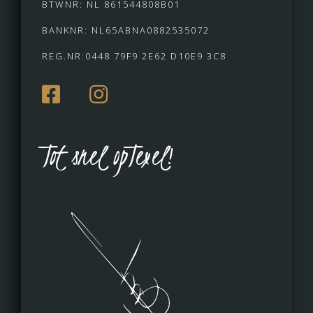
BTWNR: NL 861544808B01
BANKNR: NL65ABNA0882535072
REG.NR:0448 79F9 2E62 D10E9 3C8
Tot snel opTexel!