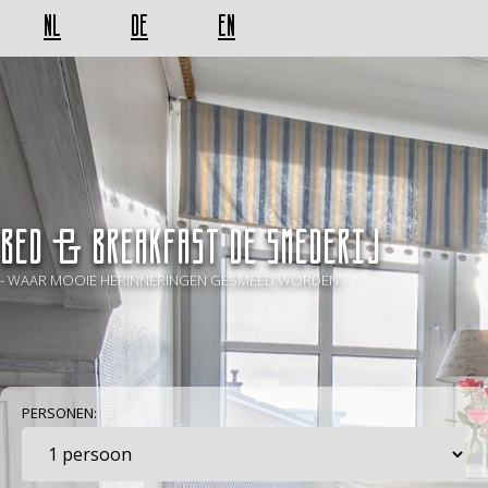
NL
DE
EN
BED & BREAKFAST De Smederij
- WAAR MOOIE HERINNERINGEN GESMEED WORDEN -
PERSONEN: