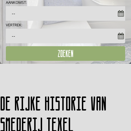
AANKOMST:
VERTREK:
ZOEKEN
De rijke historie van
Smederij Texel