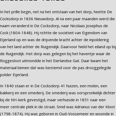
In het prille begin, net na het ontstaan van het dorp, heette De
Cocksdorp in 1836 Nieuwdorp. Al na een paar maanden werd die
naam veranderd in De Cocksdorp, naar Nicolaas Josephus de
Cock (1804-1848). Hij richtte de sociëteit van Eigendom van
Eijerland op en was de drijvende kracht achter de inpoldering
van het land achter de Ruigendijk. Daarvoor hield het eiland op bij
de Ruigendijk. Het dorp was gelegen bij het haventje waar de
Roggesloot uitmondde in het Eierlandse Gat. Daar kwam het
materiaal binnen dat was bestemd voor de pas drooggelegde
polder Eijerland.
In 1840 staan er in De Cocksdorp 41 huizen, een molen, een
bakkerij en een smederij. De smederij was oorspronkelijk dichter
bij de NH-kerk gevestigd, maar verhuisde in 1851 naar een
meer centrale plek in de straat. Smid was Adrianus van der Kloot
(1798-1874). Hij was geboren in Oud-Vossemeer en woonde in