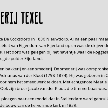
derij Texel
heette De Cocksdorp in 1836 Nieuwdorp. Al na een paar m
ciëteit van Eigendom van Eijerland op en was de drijvend
ijk. Het dorp was gelegen bij het haventje waar de Rogge
egde polder Eijerland.
en bakkerij en een smederij. De smederij was oorspronkel
s Adrianus van der Kloot (1798-1874). Hij was geboren i
oor hem het smeedwerk te doen. Met echtgenote Maatje 
. Ook zijn broer Jacob van der Kloot, die timmerbaas was,
 ploegen naar een model dat in Stellendam werd gebruik
r de bouw van de hervormde kerk in 1839.