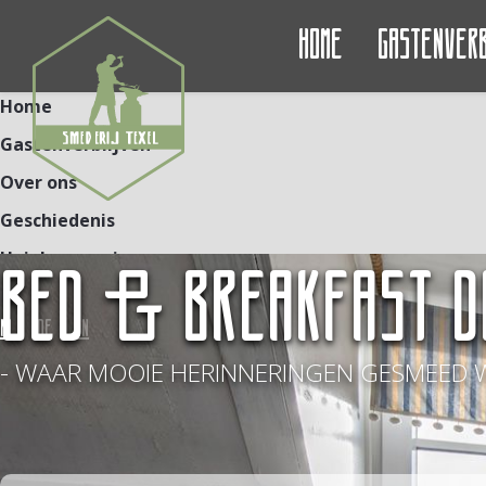
Home
Gastenver
Home
Gastenverblijven
Over ons
Geschiedenis
Unieke ervaringen
BED & BREAKFAST D
Contact
NL
DE
EN
- WAAR MOOIE HERINNERINGEN GESMEED 