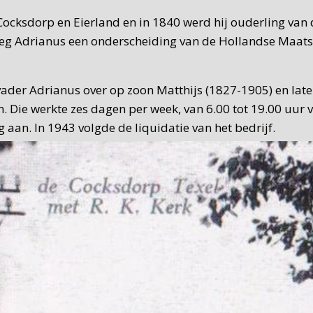
ocksdorp en Eierland en in 1840 werd hij ouderling van 
reeg Adrianus een onderscheiding van de Hollandse Maat
vader Adrianus over op zoon Matthijs (1827-1905) en late
. Die werkte zes dagen per week, van 6.00 tot 19.00 uur
g aan. In 1943 volgde de liquidatie van het bedrijf.
n C. de Waard nog wel smidswerkzaamheden verricht. De W
uttig nevenbedrijf. Als De Waard in 1965 naar de Flevopo
 woonhuis en in 2008 werd er een bed & breakfast van g