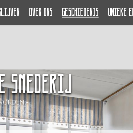
blijven
Over ons
Geschiedenis
Unieke e
e Smederij
WORDEN -