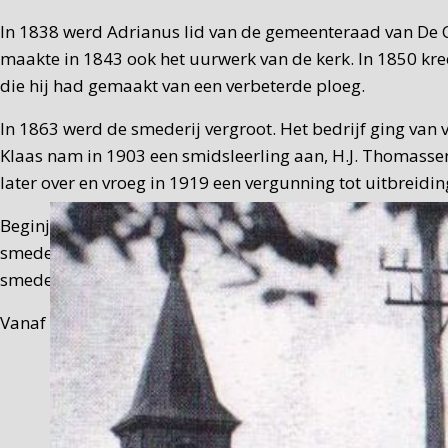
In 1838 werd Adrianus lid van de gemeenteraad van De C
maakte in 1843 ook het uurwerk van de kerk. In 1850 k
die hij had gemaakt van een verbeterde ploeg.
In 1863 werd de smederij vergroot. Het bedrijf ging van 
Klaas nam in 1903 een smidsleerling aan, H.J. Thomassen
later over en vroeg in 1919 een vergunning tot uitbreidin
Beginjaren zestig (1959-1965) zijn er onder leiding va
smederij-landbouwmechanisatiebedrijf was destijds een n
smederijgeschiedenis van De Cocksdorp.
Vanaf 1965 was het pand van de smederij in gebruik als