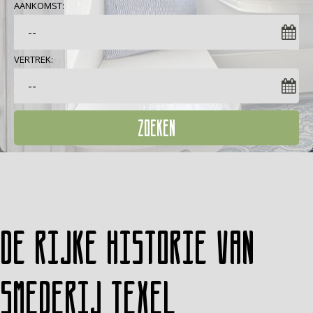
AANKOMST:
VERTREK:
ZOEKEN
De rijke historie van
Smederij Texel