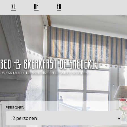
NL
DE
EN
BED & BREAKFAST De Smederij
- WAAR MOOIE HERINNERINGEN GESMEED WORDEN -
PERSONEN: