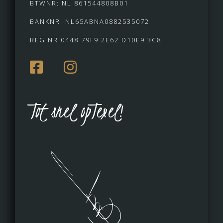
BTWNR: NL 861544808B01
BANKNR: NL65ABNA0882535072
REG.NR:0448 79F9 2E62 D10E9 3C8
Tot snel opTexel!