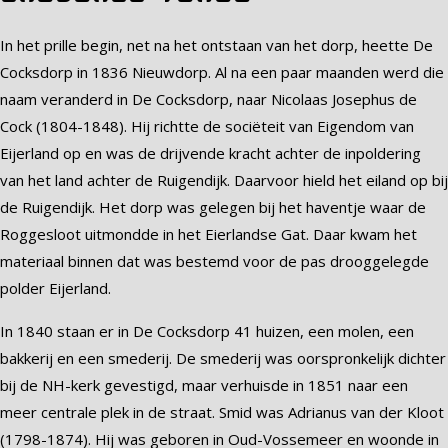
In het prille begin, net na het ontstaan van het dorp, heette De
Cocksdorp in 1836 Nieuwdorp. Al na een paar maanden werd die
naam veranderd in De Cocksdorp, naar Nicolaas Josephus de
Cock (1804-1848). Hij richtte de sociëteit van Eigendom van
Eijerland op en was de drijvende kracht achter de inpoldering
van het land achter de Ruigendijk. Daarvoor hield het eiland op bij
de Ruigendijk. Het dorp was gelegen bij het haventje waar de
Roggesloot uitmondde in het Eierlandse Gat. Daar kwam het
materiaal binnen dat was bestemd voor de pas drooggelegde
polder Eijerland.
In 1840 staan er in De Cocksdorp 41 huizen, een molen, een
bakkerij en een smederij. De smederij was oorspronkelijk dichter
bij de NH-kerk gevestigd, maar verhuisde in 1851 naar een
meer centrale plek in de straat. Smid was Adrianus van der Kloot
(1798-1874). Hij was geboren in Oud-Vossemeer en woonde in