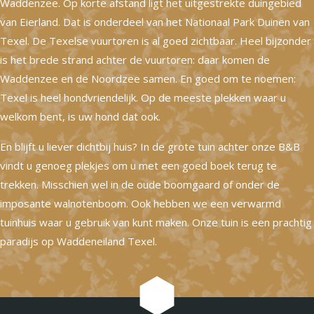
Waddenzee. Op korte afstand ligt het uitgestrekte duingebied
van Eierland. Dat is onderdeel van het Nationaal Park Duinen van
Texel. De Texelse vuurtoren is al goed zichtbaar. Heel bijzonder
is het brede strand achter de vuurtoren: daar komen de
Waddenzee en de Noordzee samen. En goed om te noemen:
Texel is heel hondvriendelijk. Op de meeste plekken waar u
welkom bent, is uw hond dat ook.
En blijft u liever dichtbij huis? In de grote tuin achter onze B&B
vindt u genoeg plekjes om u met een goed boek terug te
trekken. Misschien wel in de oude boomgaard of onder de
imposante walnotenboom. Ook hebben we een verwarmd
tuinhuis waar u gebruik van kunt maken. Onze tuin is een prachtig
paradijs op Waddeneiland Texel.