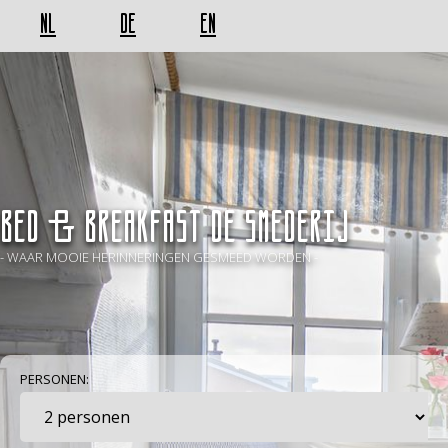
NL
DE
EN
BED & BREAKFAST De Smederij
- WAAR MOOIE HERINNERINGEN GESMEED WORDEN -
PERSONEN: