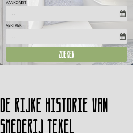
AANKOMST:
VERTREK:
ZOEKEN
De rijke historie van
Smederij Texel