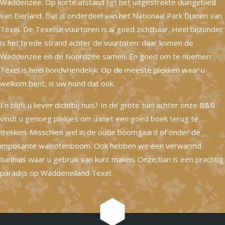
Waddenzee. Op korte afstand ligt het uitgestrekte duingebied
van Eierland. Dat is onderdeel van het Nationaal Park Duinen van
Texel. De Texelse vuurtoren is al goed zichtbaar. Heel bijzonder
is het brede strand achter de vuurtoren: daar komen de
Waddenzee en de Noordzee samen. En goed om te noemen:
Texel is heel hondvriendelijk. Op de meeste plekken waar u
welkom bent, is uw hond dat ook.
En blijft u liever dichtbij huis? In de grote tuin achter onze B&B
vindt u genoeg plekjes om u met een goed boek terug te
trekken. Misschien wel in de oude boomgaard of onder de
imposante walnotenboom. Ook hebben we een verwarmd
tuinhuis waar u gebruik van kunt maken. Onze tuin is een prachtig
paradijs op Waddeneiland Texel.