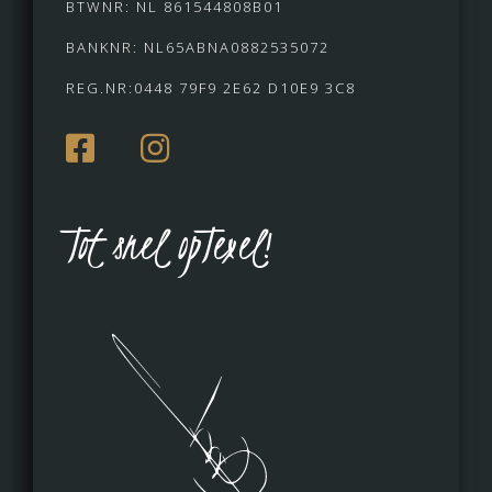
BTWNR: NL 861544808B01
BANKNR: NL65ABNA0882535072
REG.NR:0448 79F9 2E62 D10E9 3C8
Tot snel opTexel!