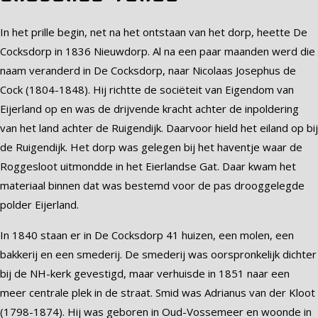
In het prille begin, net na het ontstaan van het dorp, heette De
Cocksdorp in 1836 Nieuwdorp. Al na een paar maanden werd die
naam veranderd in De Cocksdorp, naar Nicolaas Josephus de
Cock (1804-1848). Hij richtte de sociëteit van Eigendom van
Eijerland op en was de drijvende kracht achter de inpoldering
van het land achter de Ruigendijk. Daarvoor hield het eiland op bij
de Ruigendijk. Het dorp was gelegen bij het haventje waar de
Roggesloot uitmondde in het Eierlandse Gat. Daar kwam het
materiaal binnen dat was bestemd voor de pas drooggelegde
polder Eijerland.
In 1840 staan er in De Cocksdorp 41 huizen, een molen, een
bakkerij en een smederij. De smederij was oorspronkelijk dichter
bij de NH-kerk gevestigd, maar verhuisde in 1851 naar een
meer centrale plek in de straat. Smid was Adrianus van der Kloot
(1798-1874). Hij was geboren in Oud-Vossemeer en woonde in