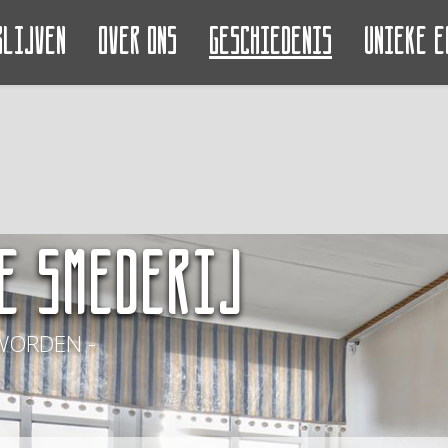
blijven
Over ons
Geschiedenis
Unieke e
e Smederij
WORDEN -