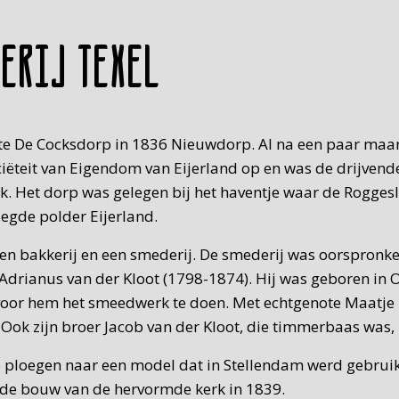
derij Texel
heette De Cocksdorp in 1836 Nieuwdorp. Al na een paar m
ciëteit van Eigendom van Eijerland op en was de drijvend
ijk. Het dorp was gelegen bij het haventje waar de Rogge
egde polder Eijerland.
en bakkerij en een smederij. De smederij was oorspronkel
s Adrianus van der Kloot (1798-1874). Hij was geboren i
oor hem het smeedwerk te doen. Met echtgenote Maatje 
. Ook zijn broer Jacob van der Kloot, die timmerbaas was,
 ploegen naar een model dat in Stellendam werd gebruik
r de bouw van de hervormde kerk in 1839.