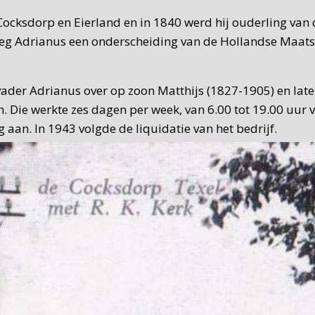
ocksdorp en Eierland en in 1840 werd hij ouderling van 
reeg Adrianus een onderscheiding van de Hollandse Maat
vader Adrianus over op zoon Matthijs (1827-1905) en late
. Die werkte zes dagen per week, van 6.00 tot 19.00 uur
g aan. In 1943 volgde de liquidatie van het bedrijf.
n C. de Waard nog wel smidswerkzaamheden verricht. De W
uttig nevenbedrijf. Als De Waard in 1965 naar de Flevopo
 woonhuis en in 2008 werd er een bed & breakfast van g