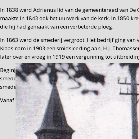
In 1838 werd Adrianus lid van de gemeenteraad van De C
maakte in 1843 ook het uurwerk van de kerk. In 1850 k
die hij had gemaakt van een verbeterde ploeg.
In 1863 werd de smederij vergroot. Het bedrijf ging van 
Klaas nam in 1903 een smidsleerling aan, H.J. Thomassen
later over en vroeg in 1919 een vergunning tot uitbreidin
Beginjaren zestig (1959-1965) zijn er onder leiding va
smederij-landbouwmechanisatiebedrijf was destijds een n
smederijgeschiedenis van De Cocksdorp.
Vanaf 1965 was het pand van de smederij in gebruik als