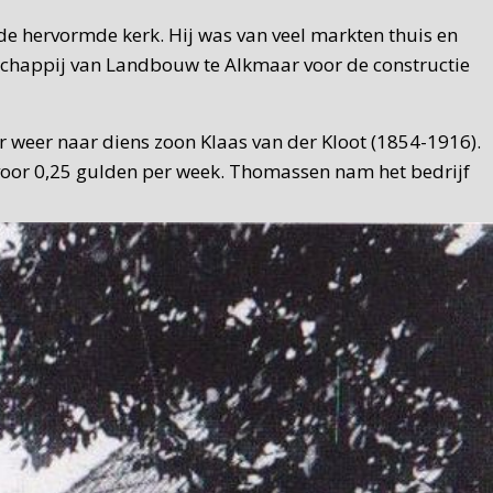
de hervormde kerk. Hij was van veel markten thuis en
schappij van Landbouw te Alkmaar voor de constructie
r weer naar diens zoon Klaas van der Kloot (1854-1916).
 voor 0,25 gulden per week. Thomassen nam het bedrijf
aard was geen smid, maar had een loonbedrijf. Een
lder vertrekt, komt er definitief een einde aan de
emaakt.