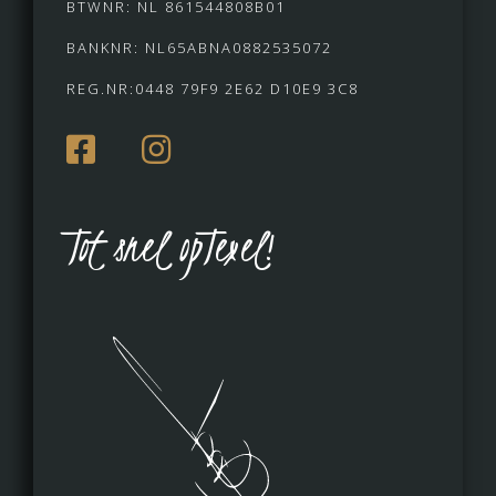
BTWNR: NL 861544808B01
BANKNR: NL65ABNA0882535072
REG.NR:0448 79F9 2E62 D10E9 3C8
Tot snel opTexel!