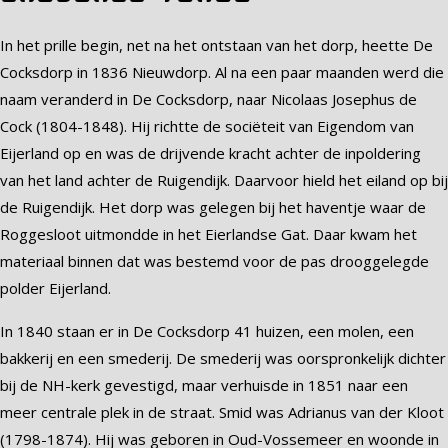
In het prille begin, net na het ontstaan van het dorp, heette De
Cocksdorp in 1836 Nieuwdorp. Al na een paar maanden werd die
naam veranderd in De Cocksdorp, naar Nicolaas Josephus de
Cock (1804-1848). Hij richtte de sociëteit van Eigendom van
Eijerland op en was de drijvende kracht achter de inpoldering
van het land achter de Ruigendijk. Daarvoor hield het eiland op bij
de Ruigendijk. Het dorp was gelegen bij het haventje waar de
Roggesloot uitmondde in het Eierlandse Gat. Daar kwam het
materiaal binnen dat was bestemd voor de pas drooggelegde
polder Eijerland.
In 1840 staan er in De Cocksdorp 41 huizen, een molen, een
bakkerij en een smederij. De smederij was oorspronkelijk dichter
bij de NH-kerk gevestigd, maar verhuisde in 1851 naar een
meer centrale plek in de straat. Smid was Adrianus van der Kloot
(1798-1874). Hij was geboren in Oud-Vossemeer en woonde in