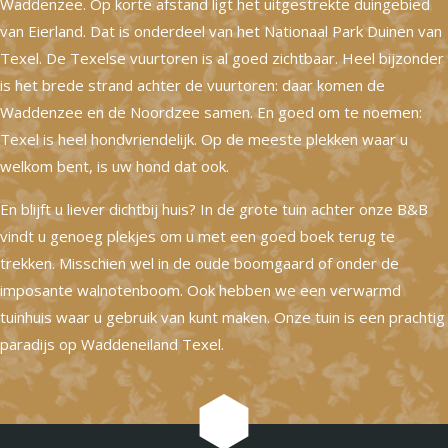
Waddenzee. Op korte afstand ligt het uitgestrekte duingebied
van Eierland. Dat is onderdeel van het Nationaal Park Duinen van
Texel. De Texelse vuurtoren is al goed zichtbaar. Heel bijzonder
is het brede strand achter de vuurtoren: daar komen de
Waddenzee en de Noordzee samen. En goed om te noemen:
Texel is heel hondvriendelijk. Op de meeste plekken waar u
welkom bent, is uw hond dat ook.
En blijft u liever dichtbij huis? In de grote tuin achter onze B&B
vindt u genoeg plekjes om u met een goed boek terug te
trekken. Misschien wel in de oude boomgaard of onder de
imposante walnotenboom. Ook hebben we een verwarmd
tuinhuis waar u gebruik van kunt maken. Onze tuin is een prachtig
paradijs op Waddeneiland Texel.