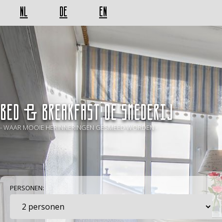
NL
DE
EN
BED & BREAKFAST De Smederij
- WAAR MOOIE HERINNERINGEN GESMEED WORDEN -
PERSONEN: