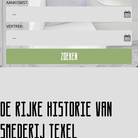
AANKOMST:
VERTREK:
ZOEKEN
De rijke historie van
Smederij Texel