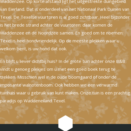
Waddenzee. Op korte afstand ligt het uitgestrekte duingebied
van Eierland. Dat is onderdeel van het Nationaal Park Duinen van
Texel. De Texelse vuurtoren is al goed zichtbaar. Heel bijzonder
is het brede strand achter de vuurtoren: daar komen de
Waddenzee en de Noordzee samen. En goed om te noemen:
Texel is heel hondvriendelijk. Op de meeste plekken waar u
welkom bent, is uw hond dat ook.
En blijft u liever dichtbij huis? In de grote tuin achter onze B&B
vindt u genoeg plekjes om u met een goed boek terug te
trekken. Misschien wel in de oude boomgaard of onder de
imposante walnotenboom. Ook hebben we een verwarmd
tuinhuis waar u gebruik van kunt maken. Onze tuin is een prachtig
paradijs op Waddeneiland Texel.