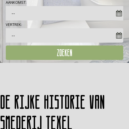
AANKOMST:
VERTREK:
ZOEKEN
De rijke historie van
Smederij Texel