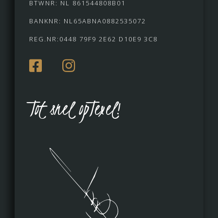
BTWNR: NL 861544808B01
BANKNR: NL65ABNA0882535072
REG.NR:0448 79F9 2E62 D10E9 3C8
Tot snel opTexel!