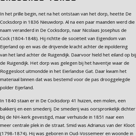
In het prille begin, net na het ontstaan van het dorp, heette De
Cocksdorp in 1836 Nieuwdorp. Al na een paar maanden werd die
naam veranderd in De Cocksdorp, naar Nicolaas Josephus de
Cock (1804-1848). Hij richtte de sociëteit van Eigendom van
Eijerland op en was de drijvende kracht achter de inpoldering
van het land achter de Ruigendijk. Daarvoor hield het eiland op bij
de Ruigendijk. Het dorp was gelegen bij het haventje waar de
Roggesloot uitmondde in het Eierlandse Gat. Daar kwam het
materiaal binnen dat was bestemd voor de pas drooggelegde
polder Eijerland.
In 1840 staan er in De Cocksdorp 41 huizen, een molen, een
bakkerij en een smederij. De smederij was oorspronkelijk dichter
bij de NH-kerk gevestigd, maar verhuisde in 1851 naar een
meer centrale plek in de straat. Smid was Adrianus van der Kloot
(1798-1874). Hij was geboren in Oud-Vossemeer en woonde in