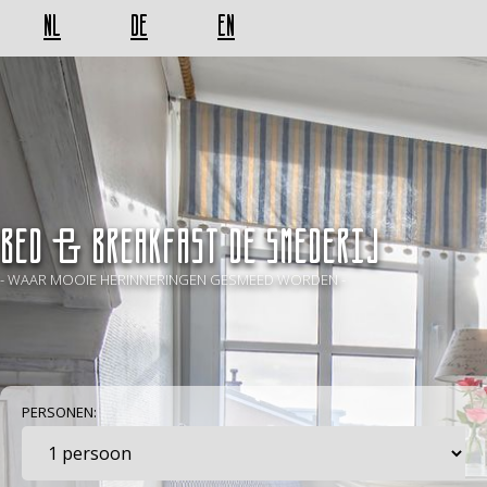
NL
DE
EN
BED & BREAKFAST De Smederij
- WAAR MOOIE HERINNERINGEN GESMEED WORDEN -
PERSONEN: