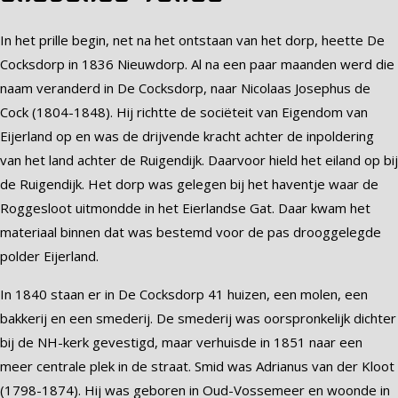
In het prille begin, net na het ontstaan van het dorp, heette De
Cocksdorp in 1836 Nieuwdorp. Al na een paar maanden werd die
naam veranderd in De Cocksdorp, naar Nicolaas Josephus de
Cock (1804-1848). Hij richtte de sociëteit van Eigendom van
Eijerland op en was de drijvende kracht achter de inpoldering
van het land achter de Ruigendijk. Daarvoor hield het eiland op bij
de Ruigendijk. Het dorp was gelegen bij het haventje waar de
Roggesloot uitmondde in het Eierlandse Gat. Daar kwam het
materiaal binnen dat was bestemd voor de pas drooggelegde
polder Eijerland.
In 1840 staan er in De Cocksdorp 41 huizen, een molen, een
bakkerij en een smederij. De smederij was oorspronkelijk dichter
bij de NH-kerk gevestigd, maar verhuisde in 1851 naar een
meer centrale plek in de straat. Smid was Adrianus van der Kloot
(1798-1874). Hij was geboren in Oud-Vossemeer en woonde in