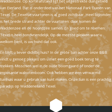
Waddenzee. Op korte afstand ligt het uitgestrekte duingebied
van Eierland. Dat is onderdeel van het Nationaal Park Duinen van
Texel. De Texelse vuurtoren is al goed zichtbaar. Heel bijzonder
is het brede strand achter de vuurtoren: daar komen de
Waddenzee en de Noordzee samen. En goed om te noemen:
Texel is heel hondvriendelijk. Op de meeste plekken waar u
welkom bent, is uw hond dat ook.
En blijft u liever dichtbij huis? In de grote tuin achter onze B&B
vindt u genoeg plekjes om u met een goed boek terug te
trekken. Misschien wel in de oude boomgaard of onder de
imposante walnotenboom. Ook hebben we een verwarmd
tuinhuis waar u gebruik van kunt maken. Onze tuin is een prachtig
paradijs op Waddeneiland Texel.