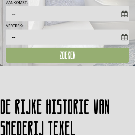
AANKOMST:
VERTREK:
ZOEKEN
De rijke historie van
Smederij Texel