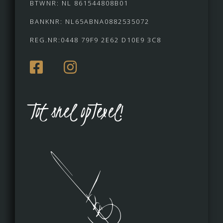
BTWNR: NL 861544808B01
BANKNR: NL65ABNA0882535072
REG.NR:0448 79F9 2E62 D10E9 3C8
Tot snel opTexel!