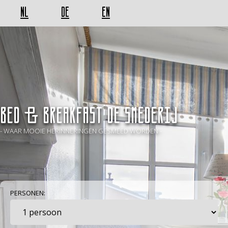
NL
DE
EN
BED & BREAKFAST De Smederij
- WAAR MOOIE HERINNERINGEN GESMEED WORDEN -
PERSONEN: