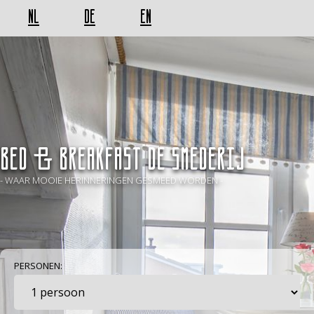
NL
DE
EN
BED & BREAKFAST De Smederij
- WAAR MOOIE HERINNERINGEN GESMEED WORDEN -
PERSONEN: