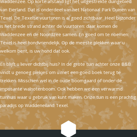
Waddenzee. Op korte afstand ligt het uitgestrekte duingebied
van Eierland. Dat is onderdeel van het Nationaal Park Duinen van
Texel. De Texelse vuurtoren is al goed zichtbaar. Heel bijzonder
is het brede strand achter de vuurtoren: daar komen de
Waddenzee en de Noordzee samen. En goed om te noemen:
Texel is heel hondvriendelijk. Op de meeste plekken waar u
welkom bent, is uw hond dat ook.
En blijft u liever dichtbij huis? In de grote tuin achter onze B&B
vindt u genoeg plekjes om u met een goed boek terug te
trekken. Misschien wel in de oude boomgaard of onder de
imposante walnotenboom. Ook hebben we een verwarmd
tuinhuis waar u gebruik van kunt maken. Onze tuin is een prachtig
paradijs op Waddeneiland Texel.