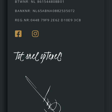
BTWNR: NL 861544808B01
BANKNR: NL65ABNA0882535072
REG.NR:0448 79F9 2E62 D10E9 3C8
Tot snel opTexel!