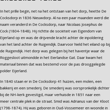
In het prille begin, net na het ontstaan van het dorp, heette De
Cocksdorp in 1836 Nieuwdorp. Al na een paar maanden werd die
naam veranderd in De Cocksdorp, naar Nicolaas Josephus de
Cock (1804-1848). Hij richtte de sociëteit van Eigendom van
Eijerland op en was de drijvende kracht achter de inpoldering
van het land achter de Ruigendijk. Daarvoor hield het eiland op bij
de Ruigendijk. Het dorp was gelegen bij het haventje waar de
Roggesloot uitmondde in het Eierlandse Gat. Daar kwam het
materiaal binnen dat was bestemd voor de pas drooggelegde
polder Eijerland.
In 1840 staan er in De Cocksdorp 41 huizen, een molen, een
bakkerij en een smederij. De smederij was oorspronkelijk dichter
bij de NH-kerk gevestigd, maar verhuisde in 1851 naar een
meer centrale plek in de straat. Smid was Adrianus van der Kloot
(1798-1874). Hij was geboren in Oud-Vossemeer en woonde in