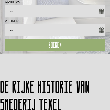
AANKOMST:
VERTREK:
ZOEKEN
De rijke historie van
Smederij Texel