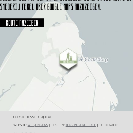
Smederij Texel über Google Maps anzuzeigen.
Route anzeigen
COPYRIGHT SMEDERIJ TEXEL
WEBSITE:
WEBJONGENS
| TEKSTEN:
TEKSTBUREAU TEXEL
| FOTOGRAFIE:
JUSTIN SINNER