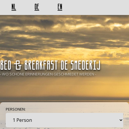
NL
DE
EN
BED & BREAKFAST De Smederij
- WO SCHÖNE ERINNERUNGEN GESCHMIEDET WERDEN -
PERSONEN: