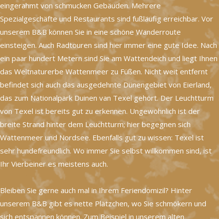
eingerahmt von schmucken Gebäuden. Mehrere
Spezialgeschäfte und Restaurants sind fußläufig erreichbar. Vor
unserem B&B können Sie in eine schöne Wanderroute
einsteigen. Auch Radtouren sind hier immer eine gute Idee. Nach
ein paar hundert Metern sind Sie am Wattendeich und liegt Ihnen
das Weltnaturerbe Wattenmeer zu Füßen. Nicht weit entfernt
befindet sich auch das ausgedehnte Dünengebiet von Eierland,
das zum Nationalpark Duinen van Texel gehört. Der Leuchtturm
von Texel ist bereits gut zu erkennen. Ungewöhnlich ist der
breite Strand hinter dem Leuchtturm; hier begegnen sich
Wattenmeer und Nordsee. Ebenfalls gut zu wissen: Texel ist
sehr hundefreundlich. Wo immer Sie selbst willkommen sind, ist
Ihr Vierbeiner es meistens auch.
Bleiben Sie gerne auch mal in Ihrem Feriendomizil? Hinter
unserem B&B gibt es nette Plätzchen, wo Sie schmökern und
sich entspannen können. Zum Beispiel in unserem alten