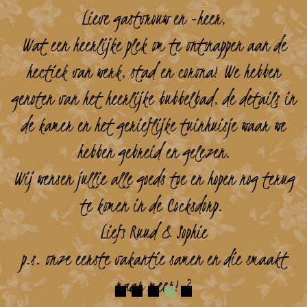
Lieve gastvrouw en -heer,
Wat een heerlijke plek om te ontsnappen aan de
hectiek van werk, stad en corona! We hebben
genoten van het heerlijke bubbelbad, de details in
de kamer en het gerieflijke tuinhuisje waar we
hebben gebreid en gelezen.
Wij wensen jullie alle goeds toe en hopen nog terug
te komen in de Cocksdorp.
Liefs Ruud & Sophie
p.s. onze eerste vakantie samen en die smaakt
naar meer! ?