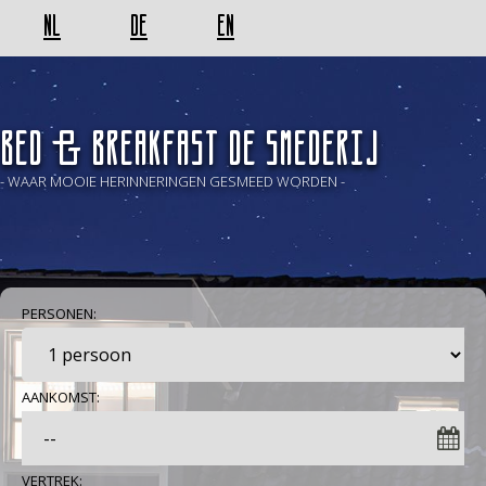
NL
DE
EN
BED & BREAKFAST De Smederij
- WAAR MOOIE HERINNERINGEN GESMEED WORDEN -
PERSONEN:
AANKOMST:
VERTREK: