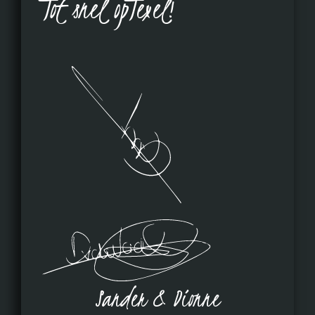
Tot snel opTexel!
Sander & Dionne