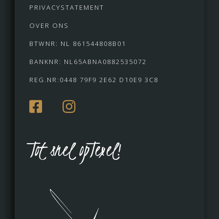
PRIVACYSTATEMENT
OVER ONS
BTWNR: NL 861544808B01
BANKNR: NL65ABNA0882535072
REG.NR:0448 79F9 2E62 D10E9 3C8
Tot snel opTexel!