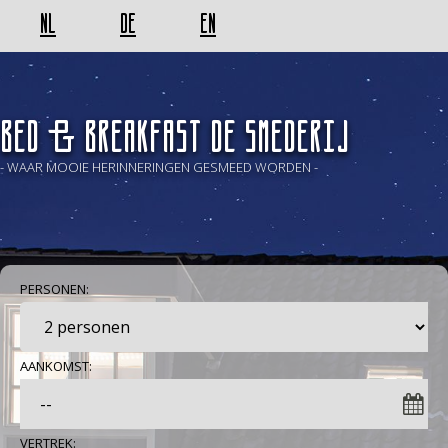
NL
DE
EN
BED & BREAKFAST De Smederij
- WAAR MOOIE HERINNERINGEN GESMEED WORDEN -
PERSONEN:
AANKOMST:
VERTREK: