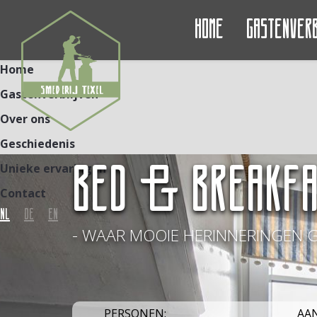
Home
Gastenver
Home
Gastenverblijven
Over ons
Geschiedenis
BED & BREAKFA
Unieke ervaringen
Contact
NL
DE
EN
- WAAR MOOIE HERINNERINGEN 
PERSONEN:
AA