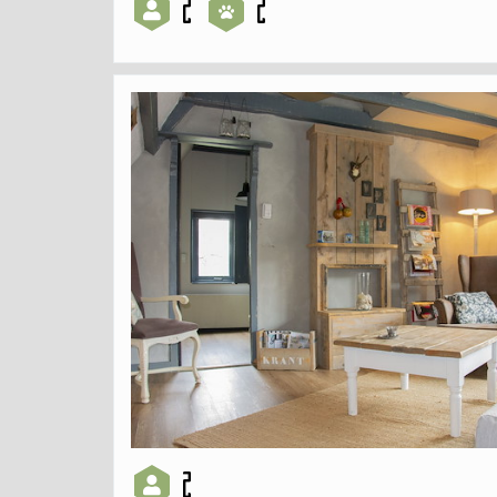
2
2
2