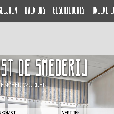
blijven
Over ons
Geschiedenis
Unieke e
ST De Smederij
GESMEED WORDEN -
NKOMST:
VERTREK: